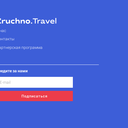
нас
онтакты
артнерская программа
ледите за нами
Подписаться