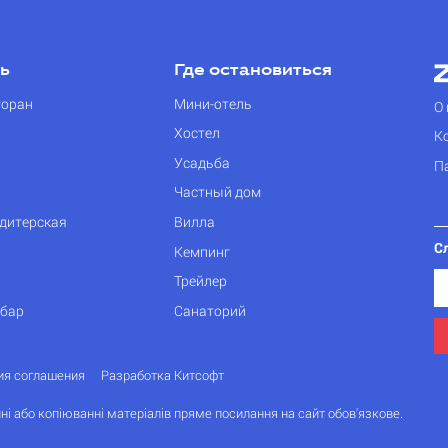
ть
Где остановиться
торан
Мини-отель
О 
Хостел
К
Усадьба
П
Частный дом
дитерская
Вилла
С
Кемпинг
Трейлер
 бар
Санаторий
ия соглашения
Разработка Китсофт
ні або копіюванні матеріалів пряме посилання на сайт обов'язкове.