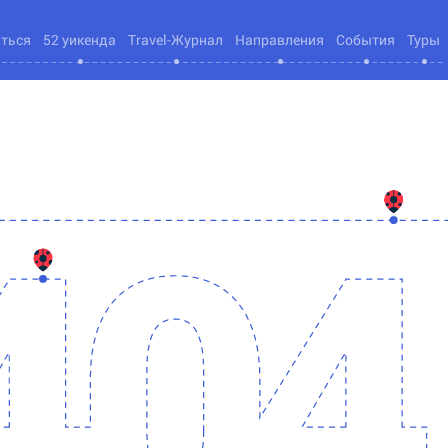
яться
52 уикенда
Travel-Журнал
Направления
События
Туры