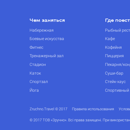
Чем заняться
Где поес
Набережная
Рыбный рес
Боевые искусства
Кафе
Фитнес
Кофейня
Тренажерный зал
Пиццерия
Стадион
Пекарня/кон
Каток
Суши-бар
Спортзал
Стейк-хаус
Йога
Спортивный
Zruchno.Travel © 2017
Правила использования
Услов
© 2017 ТОВ «Зручно». Всі права захищені. При використан