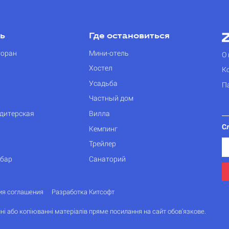
ть
Где остановиться
торан
Мини-отель
О 
Хостел
К
Усадьба
П
Частный дом
дитерская
Вилла
С
Кемпинг
Трейлер
 бар
Санаторий
ия соглашения
Разработка Китсофт
ні або копіюванні матеріалів пряме посилання на сайт обов'язкове.