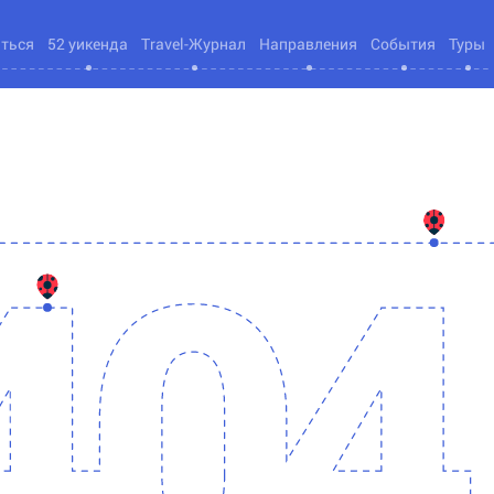
яться
52 уикенда
Travel-Журнал
Направления
События
Туры