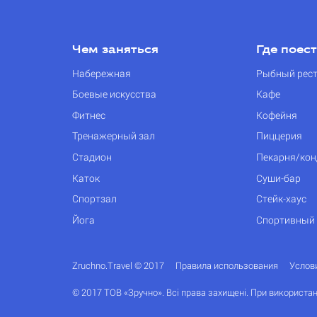
Чем заняться
Где поес
Набережная
Рыбный рес
Боевые искусства
Кафе
Фитнес
Кофейня
Тренажерный зал
Пиццерия
Стадион
Пекарня/кон
Каток
Суши-бар
Спортзал
Стейк-хаус
Йога
Спортивный
Zruchno.Travel © 2017
Правила использования
Услов
© 2017 ТОВ «Зручно». Всі права захищені. При використан