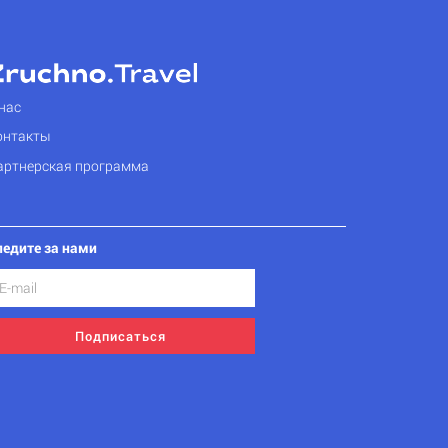
нас
онтакты
артнерская программа
ледите за нами
Подписаться