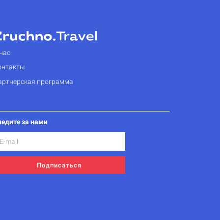
нас
онтакты
артнерская программа
ледите за нами
Подписаться