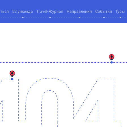
яться
52 уикенда
Travel-Журнал
Направления
События
Туры