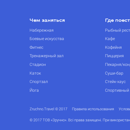
Чем заняться
Где поес
Набережная
Рыбный рес
Боевые искусства
Кафе
Фитнес
Кофейня
Тренажерный зал
Пиццерия
Стадион
Пекарня/кон
Каток
Суши-бар
Спортзал
Стейк-хаус
Йога
Спортивный
Zruchno.Travel © 2017
Правила использования
Услов
© 2017 ТОВ «Зручно». Всі права захищені. При використан