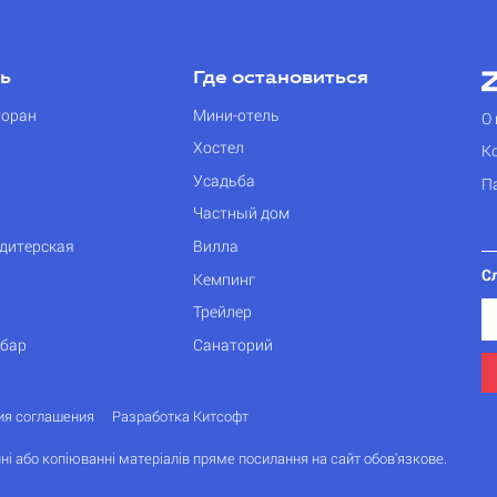
ть
Где остановиться
торан
Мини-отель
О 
Хостел
К
Усадьба
П
Частный дом
дитерская
Вилла
С
Кемпинг
Трейлер
 бар
Санаторий
ия соглашения
Разработка Китсофт
ні або копіюванні матеріалів пряме посилання на сайт обов'язкове.