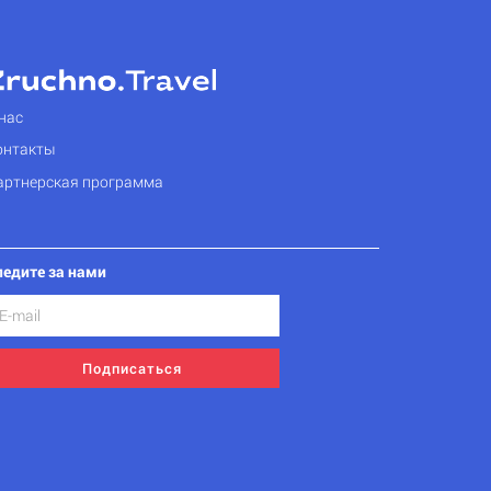
нас
онтакты
артнерская программа
ледите за нами
Подписаться