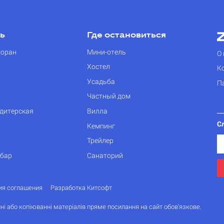
ть
Где остановиться
торан
Мини-отель
О 
Хостел
К
Усадьба
П
Частный дом
дитерская
Вилла
С
Кемпинг
Трейлер
 бар
Санаторий
ия соглашения
Разработка Китсофт
ні або копіюванні матеріалів пряме посилання на сайт обов'язкове.