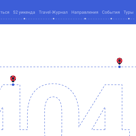
яться
52 уикенда
Travel-Журнал
Направления
События
Туры