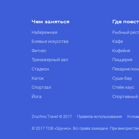
Чем заняться
Где поес
Набережная
Рыбный рес
Боевые искусства
Кафе
Фитнес
Кофейня
Тренажерный зал
Пиццерия
Стадион
Пекарня/кон
Каток
Суши-бар
Спортзал
Стейк-хаус
Йога
Спортивный
Zruchno.Travel © 2017
Правила использования
Услов
© 2017 ТОВ «Зручно». Всі права захищені. При використан