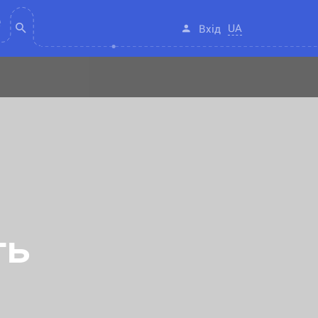
UA
Вхід
ть