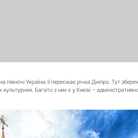
 півночі України, її пересікає річка Дніпро. Тут збере
ж культурних. Багато з них є у Києві – адміністративн