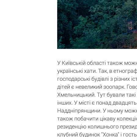
У Київській області також можн
українські хати. Так, в етногр
господарські будівлі з різних 
дітей є невеликий зоопарк. Гов
Хмельницький. Тут бували такі
інших. У місті є понад двадцять
Наддніпрянщини. У ньому можна 
також побачити цікаву колекцію
резиденцію колишнього президе
клубний будинок "Хонка" і гост