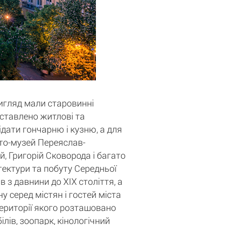
вигляд мали старовинні
едставлено житлові та
ідати гончарню і кузню, а для
сто-музей Переяслав-
, Григорій Сковорода і багато
ітектури та побуту Середньої
 з давнини до XIX століття, а
у серед містян і гостей міста
території якого розташовано
лів, зоопарк, кінологічний