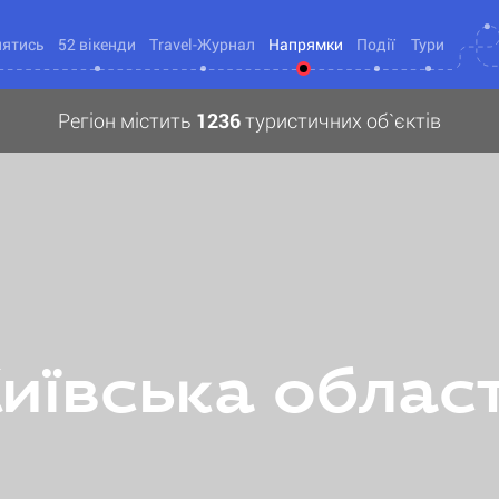
нятись
52 вікенди
Travel-Журнал
Напрямки
Події
Тури
Регіон містить
1236
туристичних об`єктів
иївська облас