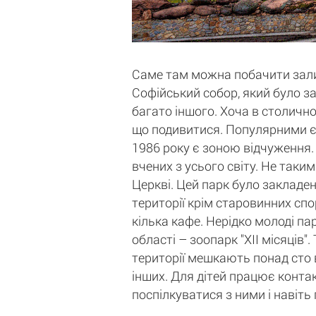
Саме там можна побачити залиш
Софійський собор, який було за
багато іншого. Хоча в столичн
що подивитися. Популярними є 
1986 року є зоною відчуження. 
вчених з усього світу. Не таки
Церкві. Цей парк було закладен
території крім старовинних спо
кілька кафе. Нерідко молоді па
області – зоопарк "ХII місяців
території мешкають понад сто в
інших. Для дітей працює контак
поспілкуватися з ними і навіть 