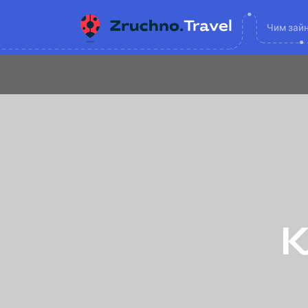
Чим зай
К