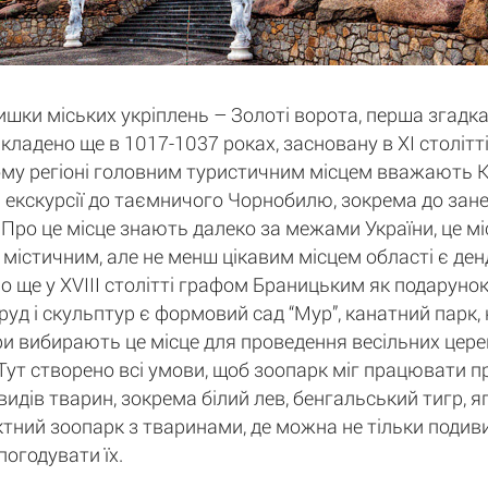
ки міських укріплень – Золоті ворота, перша згадка
кладено ще в 1017-1037 роках, засновану в XI століт
ому регіоні головним туристичним місцем вважають Киї
екскурсії до таємничого Чорнобилю, зокрема до занед
Про це місце знають далеко за межами України, це міс
м містичним, але не менш цікавим місцем області є ден
о ще у XVIII столітті графом Браницьким як подарунок
руд і скульптур є формовий сад “Мур”, канатний парк,
ри вибирають це місце для проведення весільних церем
". Тут створено всі умови, щоб зоопарк міг працювати 
идів тварин, зокрема білий лев, бенгальський тигр, яг
тний зоопарк з тваринами, де можна не тільки подивит
погодувати їх.