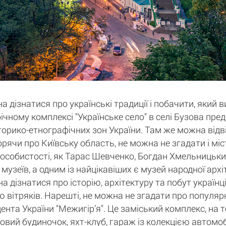
а дізнатися про українські традиції і побачити, який 
афічному комплексі "Українське село" в селі Бузова пр
історико-етнографічних зон України. Там же можна відв
орячи про Київську область, не можна не згадати і мі
 особистості, як Тарас Шевченко, Богдан Хмельницький
 музеїв, а одним із найцікавіших є музей народної арх
дізнатися про історію, архітектуру та побут українців
 вітряків. Нарешті, не можна не згадати про популярн
нта України "Межигір’я". Це заміський комплекс, на 
ьовий будиночок, яхт-клуб, гараж із колекцією автомобі