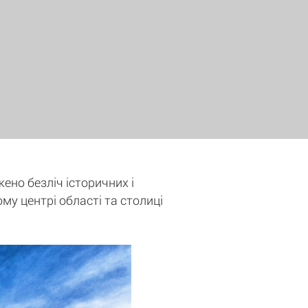
жено безліч історичних і
ому центрі області та столиці