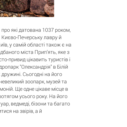
 про які датована 1037 роком,
ті Києво-Печерську лавру й
в, у самій області також є на
баного міста Прип’ять, яке з
то-привид цікавить туристів і
дропарк "Олександрія" в Білій
 дружині. Сьогодні на його
 невеликий зоопарк, музей та
оній. Ще одне цікаве місце в
протягом усього року. На його
уар, ведмеді, бізони та багато
ися на звірів, а й