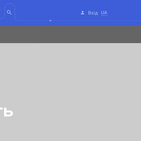
UA
Вхід
ть