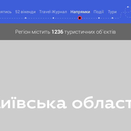
нятись
52 вікенди
Travel-Журнал
Напрямки
Події
Тури
Регіон містить
1236
туристичних об`єктів
иївська облас