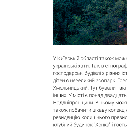
У Київській області також можн
українські хати. Так, в етногр
господарські будівлі з різних 
дітей є невеликий зоопарк. Гов
Хмельницький. Тут бували такі
інших. У місті є понад двадцять
Наддніпрянщини. У ньому можна 
також побачити цікаву колекцію
резиденцію колишнього президе
клубний будинок "Хонка" і гост