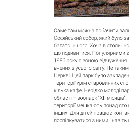
Саме там можна побачити залиш
Софійський собор, який було за
багато іншого. Хоча в столичн
що подивитися. Популярними є 
1986 року є зоною відчуження. 
вчених з усього світу. Не таки
Церкві. Цей парк було закладен
території крім старовинних спо
кілька кафе. Нерідко молоді па
області – зоопарк "ХII місяців
території мешкають понад сто в
інших. Для дітей працює контак
поспілкуватися з ними і навіть 