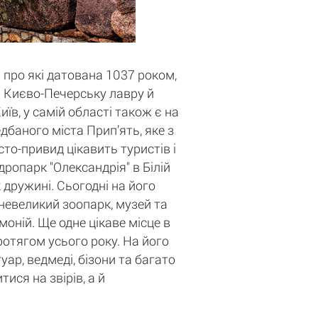
 про які датована 1037 роком,
ті Києво-Печерську лавру й
в, у самій області також є на
баного міста Прип’ять, яке з
то-привид цікавить туристів і
дропарк "Олександрія" в Білій
 дружині. Сьогодні на його
 невеликий зоопарк, музей та
оній. Ще одне цікаве місце в
протягом усього року. На його
уар, ведмеді, бізони та багато
ися на звірів, а й