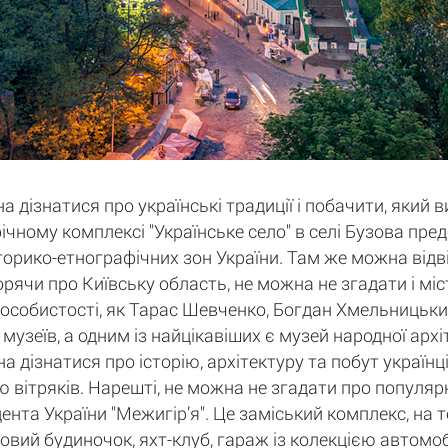
а дізнатися про українські традиції і побачити, який 
афічному комплексі "Українське село" в селі Бузова пр
історико-етнографічних зон України. Там же можна відв
орячи про Київську область, не можна не згадати і мі
 особистості, як Тарас Шевченко, Богдан Хмельницький
 музеїв, а одним із найцікавіших є музей народної арх
дізнатися про історію, архітектуру та побут українців
 вітряків. Нарешті, не можна не згадати про популярн
нта України "Межигір’я". Це заміський комплекс, на 
ьовий будиночок, яхт-клуб, гараж із колекцією автомобі