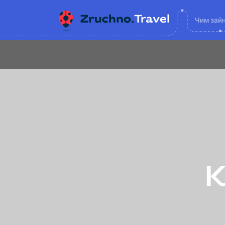
Чим зай
К