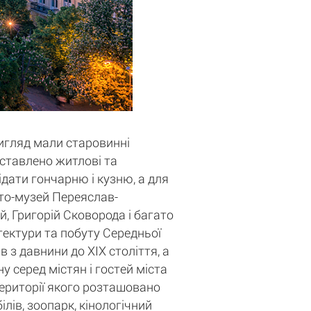
вигляд мали старовинні
едставлено житлові та
ідати гончарню і кузню, а для
сто-музей Переяслав-
, Григорій Сковорода і багато
ітектури та побуту Середньої
 з давнини до XIX століття, а
у серед містян і гостей міста
території якого розташовано
лів, зоопарк, кінологічний