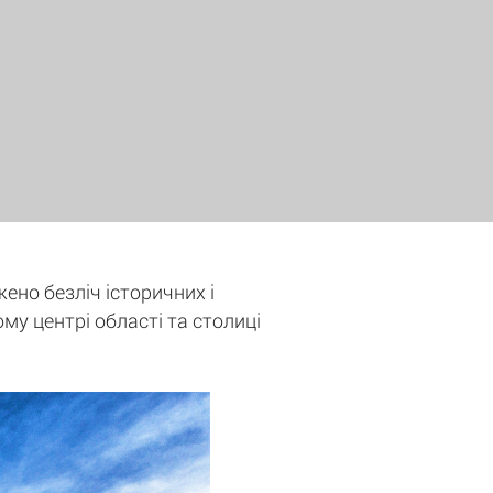
жено безліч історичних і
ому центрі області та столиці