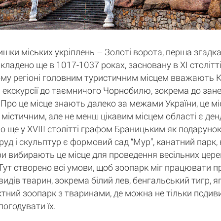
ки міських укріплень – Золоті ворота, перша згадка
кладено ще в 1017-1037 роках, засновану в XI століт
ому регіоні головним туристичним місцем вважають Киї
екскурсії до таємничого Чорнобилю, зокрема до занед
Про це місце знають далеко за межами України, це міс
м містичним, але не менш цікавим місцем області є ден
о ще у XVIII столітті графом Браницьким як подарунок
руд і скульптур є формовий сад “Мур”, канатний парк,
ри вибирають це місце для проведення весільних церем
". Тут створено всі умови, щоб зоопарк міг працювати 
идів тварин, зокрема білий лев, бенгальський тигр, яг
тний зоопарк з тваринами, де можна не тільки подивит
погодувати їх.