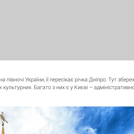
 півночі України, її пересікає річка Дніпро. Тут збере
ж культурних. Багато з них є у Києві – адміністративн