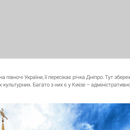
 півночі України, її пересікає річка Дніпро. Тут збере
ж культурних. Багато з них є у Києві – адміністративн