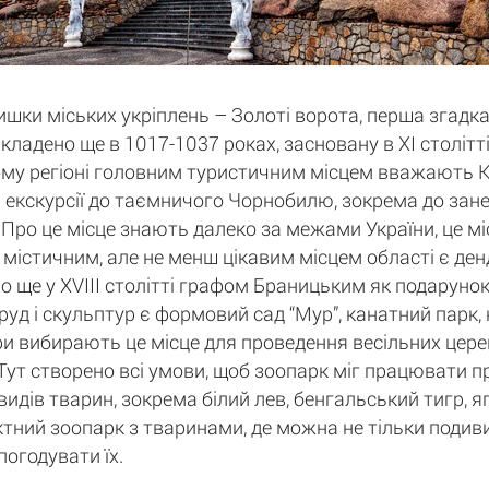
ки міських укріплень – Золоті ворота, перша згадка
кладено ще в 1017-1037 роках, засновану в XI століт
ому регіоні головним туристичним місцем вважають Киї
екскурсії до таємничого Чорнобилю, зокрема до занед
Про це місце знають далеко за межами України, це міс
м містичним, але не менш цікавим місцем області є ден
о ще у XVIII столітті графом Браницьким як подарунок
руд і скульптур є формовий сад “Мур”, канатний парк,
ри вибирають це місце для проведення весільних церем
". Тут створено всі умови, щоб зоопарк міг працювати 
идів тварин, зокрема білий лев, бенгальський тигр, яг
тний зоопарк з тваринами, де можна не тільки подивит
погодувати їх.