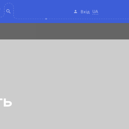
UA
Вхід
ть