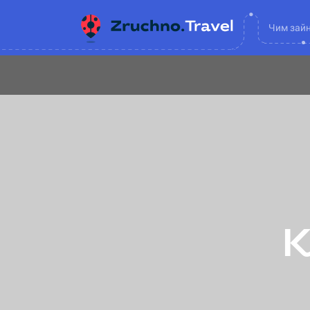
Чим зай
К