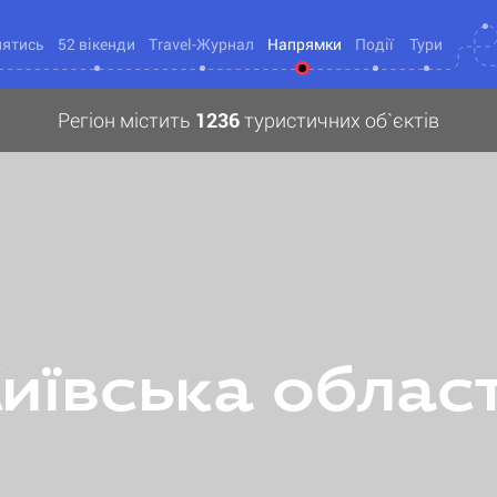
нятись
52 вікенди
Travel-Журнал
Напрямки
Події
Тури
Регіон містить
1236
туристичних об`єктів
иївська облас