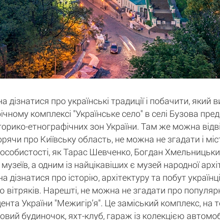
а дізнатися про українські традиції і побачити, який 
афічному комплексі "Українське село" в селі Бузова пр
історико-етнографічних зон України. Там же можна відв
орячи про Київську область, не можна не згадати і мі
 особистості, як Тарас Шевченко, Богдан Хмельницький
 музеїв, а одним із найцікавіших є музей народної арх
дізнатися про історію, архітектуру та побут українців
 вітряків. Нарешті, не можна не згадати про популярн
нта України "Межигір’я". Це заміський комплекс, на 
ьовий будиночок, яхт-клуб, гараж із колекцією автомобі