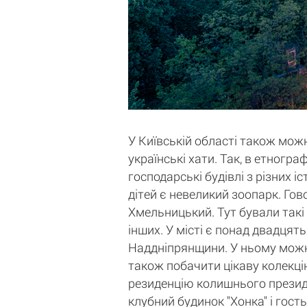
У Київській області також можн
українські хати. Так, в етногр
господарські будівлі з різних 
дітей є невеликий зоопарк. Гов
Хмельницький. Тут бували такі
інших. У місті є понад двадцять
Наддніпрянщини. У ньому можна 
також побачити цікаву колекцію
резиденцію колишнього президе
клубний будинок "Хонка" і гост