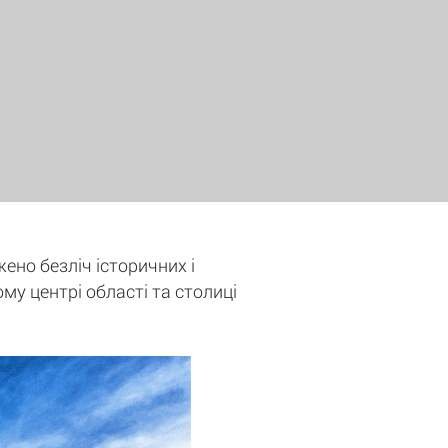
жено безліч історичних і
ому центрі області та столиці