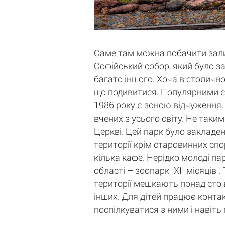
Саме там можна побачити залиш
Софійський собор, який було за
багато іншого. Хоча в столичн
що подивитися. Популярними є 
1986 року є зоною відчуження. 
вчених з усього світу. Не таки
Церкві. Цей парк було закладен
території крім старовинних спо
кілька кафе. Нерідко молоді па
області – зоопарк "ХII місяців
території мешкають понад сто в
інших. Для дітей працює контак
поспілкуватися з ними і навіть 