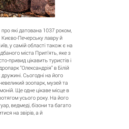
 про які датована 1037 роком,
ті Києво-Печерську лавру й
в, у самій області також є на
баного міста Прип’ять, яке з
то-привид цікавить туристів і
дропарк "Олександрія" в Білій
 дружині. Сьогодні на його
 невеликий зоопарк, музей та
оній. Ще одне цікаве місце в
протягом усього року. На його
уар, ведмеді, бізони та багато
ися на звірів, а й