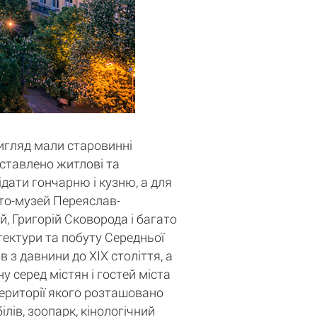
вигляд мали старовинні
едставлено житлові та
ідати гончарню і кузню, а для
сто-музей Переяслав-
, Григорій Сковорода і багато
ітектури та побуту Середньої
 з давнини до XIX століття, а
у серед містян і гостей міста
території якого розташовано
лів, зоопарк, кінологічний