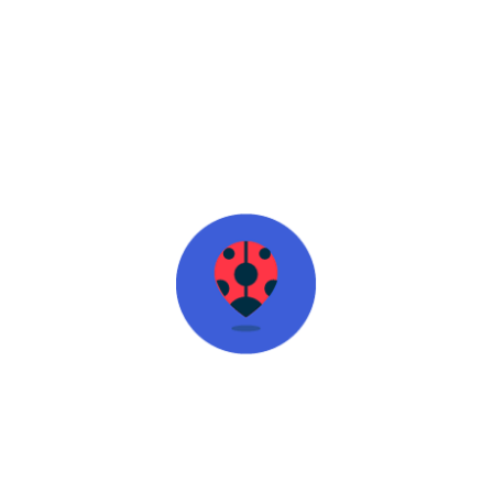
Топ місця
Чим зайнятись
Чим зайнятись
Чим зайнятись
Чим зайнятись
Вулиця
Київський
Андріївська
Русанівська
Хрещатик
річковий
церква
коса
(тури
вокзал
від 320
грн)
Чим зайнятись
Чим зайнятись
Чим зайнятись
Чим зайнятись