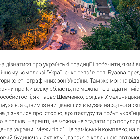
а дізнатися про українські традиції і побачити, який 
афічному комплексі "Українське село" в селі Бузова пр
історико-етнографічних зон України. Там же можна відв
орячи про Київську область, не можна не згадати і мі
 особистості, як Тарас Шевченко, Богдан Хмельницький
 музеїв, а одним із найцікавіших є музей народної арх
дізнатися про історію, архітектуру та побут українців
 вітряків. Нарешті, не можна не згадати про популярн
нта України "Межигір’я". Це заміський комплекс, на 
ьовий будиночок, яхт-клуб, гараж із колекцією автомобі