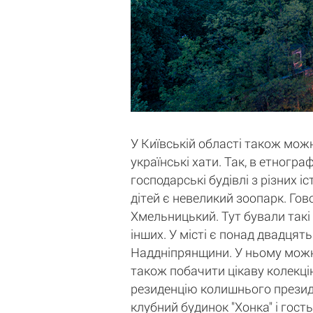
У Київській області також можн
українські хати. Так, в етногр
господарські будівлі з різних 
дітей є невеликий зоопарк. Гов
Хмельницький. Тут бували такі
інших. У місті є понад двадцять
Наддніпрянщини. У ньому можна 
також побачити цікаву колекцію
резиденцію колишнього президе
клубний будинок "Хонка" і гост