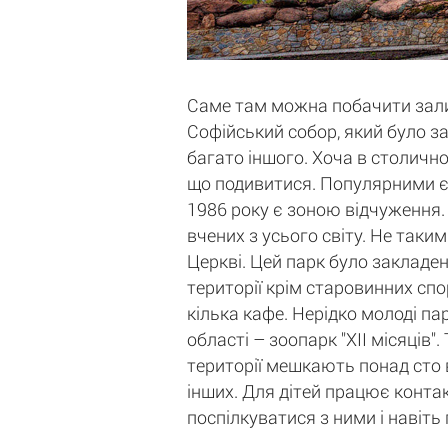
Саме там можна побачити залиш
Софійський собор, який було за
багато іншого. Хоча в столичн
що подивитися. Популярними є 
1986 року є зоною відчуження. 
вчених з усього світу. Не таки
Церкві. Цей парк було закладен
території крім старовинних спо
кілька кафе. Нерідко молоді па
області – зоопарк "ХII місяців
території мешкають понад сто в
інших. Для дітей працює контак
поспілкуватися з ними і навіть 