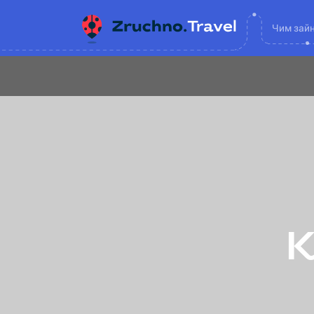
Чим зай
К