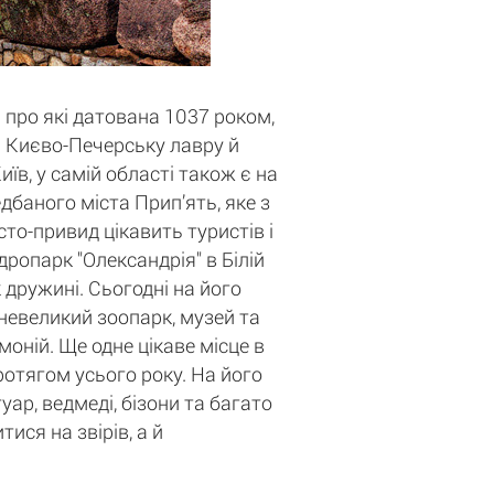
 про які датована 1037 роком,
ті Києво-Печерську лавру й
в, у самій області також є на
баного міста Прип’ять, яке з
то-привид цікавить туристів і
дропарк "Олександрія" в Білій
 дружині. Сьогодні на його
 невеликий зоопарк, музей та
оній. Ще одне цікаве місце в
протягом усього року. На його
уар, ведмеді, бізони та багато
ися на звірів, а й