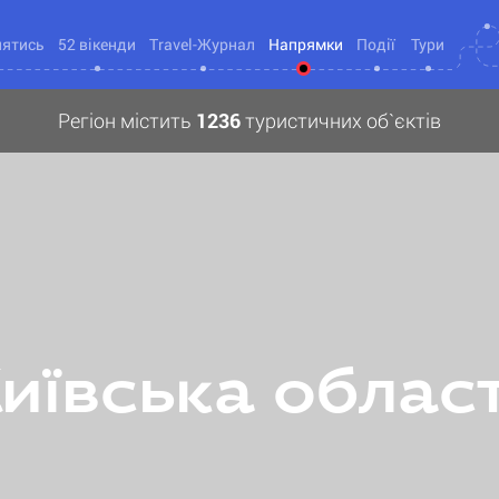
нятись
52 вікенди
Travel-Журнал
Напрямки
Події
Тури
Регіон містить
1236
туристичних об`єктів
иївська облас