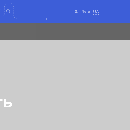
UA
Вхід
ть