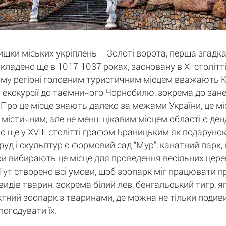
ки міських укріплень – Золоті ворота, перша згадка
кладено ще в 1017-1037 роках, засновану в XI століт
ому регіоні головним туристичним місцем вважають Киї
екскурсії до таємничого Чорнобилю, зокрема до занед
Про це місце знають далеко за межами України, це міс
м містичним, але не менш цікавим місцем області є ден
о ще у XVIII столітті графом Браницьким як подарунок
руд і скульптур є формовий сад “Мур”, канатний парк,
ри вибирають це місце для проведення весільних церем
". Тут створено всі умови, щоб зоопарк міг працювати 
идів тварин, зокрема білий лев, бенгальський тигр, яг
тний зоопарк з тваринами, де можна не тільки подивит
погодувати їх.