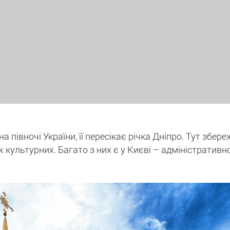
 півночі України, її пересікає річка Дніпро. Тут збере
ж культурних. Багато з них є у Києві – адміністративн