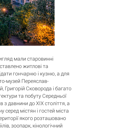
вигляд мали старовинні
едставлено житлові та
ідати гончарню і кузню, а для
сто-музей Переяслав-
, Григорій Сковорода і багато
ітектури та побуту Середньої
 з давнини до XIX століття, а
у серед містян і гостей міста
території якого розташовано
лів, зоопарк, кінологічний