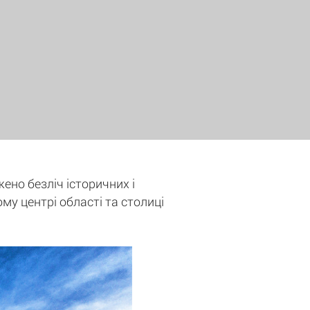
жено безліч історичних і
ому центрі області та столиці