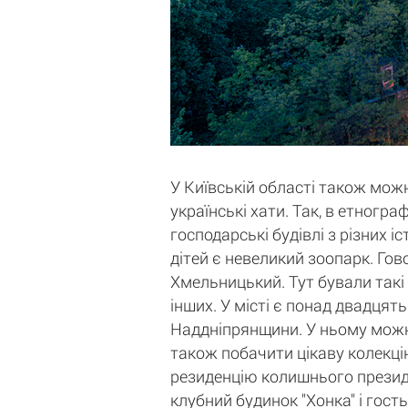
У Київській області також можн
українські хати. Так, в етногр
господарські будівлі з різних 
дітей є невеликий зоопарк. Гов
Хмельницький. Тут бували такі
інших. У місті є понад двадцять
Наддніпрянщини. У ньому можна 
також побачити цікаву колекцію
резиденцію колишнього президе
клубний будинок "Хонка" і гост