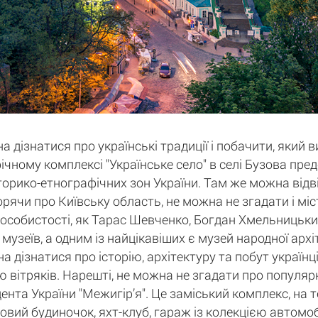
а дізнатися про українські традиції і побачити, який 
афічному комплексі "Українське село" в селі Бузова пр
історико-етнографічних зон України. Там же можна відв
орячи про Київську область, не можна не згадати і мі
 особистості, як Тарас Шевченко, Богдан Хмельницький
 музеїв, а одним із найцікавіших є музей народної арх
дізнатися про історію, архітектуру та побут українців
 вітряків. Нарешті, не можна не згадати про популярн
нта України "Межигір’я". Це заміський комплекс, на 
ьовий будиночок, яхт-клуб, гараж із колекцією автомобі