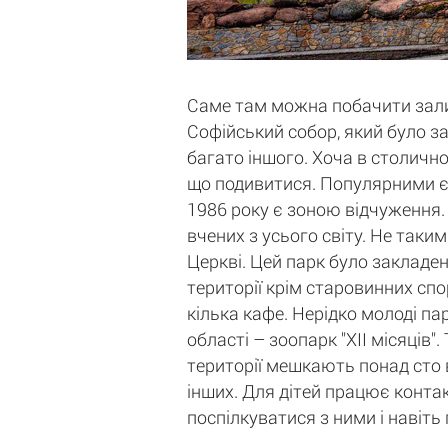
Саме там можна побачити залиш
Софійський собор, який було за
багато іншого. Хоча в столичн
що подивитися. Популярними є 
1986 року є зоною відчуження. 
вчених з усього світу. Не таки
Церкві. Цей парк було закладен
території крім старовинних спо
кілька кафе. Нерідко молоді па
області – зоопарк "ХII місяців
території мешкають понад сто в
інших. Для дітей працює контак
поспілкуватися з ними і навіть 