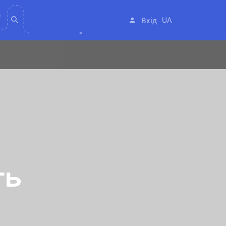
UA
Вхід
ть