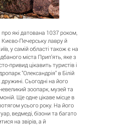
 про які датована 1037 роком,
ті Києво-Печерську лавру й
в, у самій області також є на
баного міста Прип’ять, яке з
то-привид цікавить туристів і
дропарк "Олександрія" в Білій
 дружині. Сьогодні на його
 невеликий зоопарк, музей та
оній. Ще одне цікаве місце в
протягом усього року. На його
уар, ведмеді, бізони та багато
ися на звірів, а й