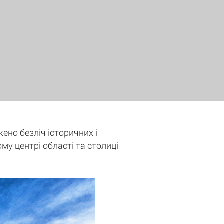
жено безліч історичних і
ому центрі області та столиці