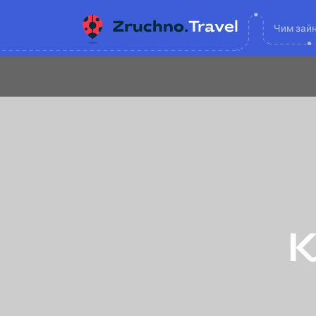
Чим зай
К