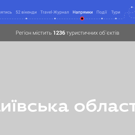
нятись
52 вікенди
Travel-Журнал
Напрямки
Події
Тури
Регіон містить
1236
туристичних об`єктів
иївська облас