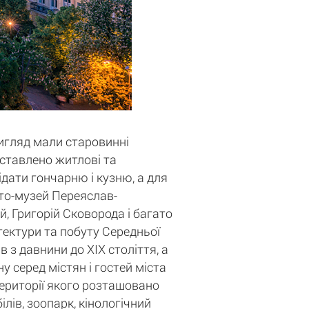
вигляд мали старовинні
едставлено житлові та
ідати гончарню і кузню, а для
сто-музей Переяслав-
, Григорій Сковорода і багато
ітектури та побуту Середньої
 з давнини до XIX століття, а
у серед містян і гостей міста
території якого розташовано
лів, зоопарк, кінологічний