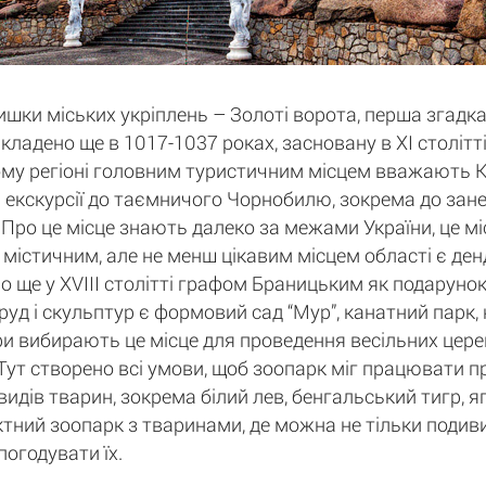
ки міських укріплень – Золоті ворота, перша згадка
кладено ще в 1017-1037 роках, засновану в XI століт
ому регіоні головним туристичним місцем вважають Киї
екскурсії до таємничого Чорнобилю, зокрема до занед
Про це місце знають далеко за межами України, це міс
м містичним, але не менш цікавим місцем області є ден
о ще у XVIII столітті графом Браницьким як подарунок
руд і скульптур є формовий сад “Мур”, канатний парк,
ри вибирають це місце для проведення весільних церем
". Тут створено всі умови, щоб зоопарк міг працювати 
идів тварин, зокрема білий лев, бенгальський тигр, яг
тний зоопарк з тваринами, де можна не тільки подивит
погодувати їх.