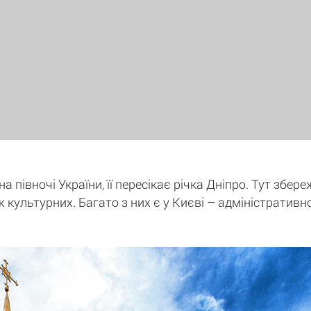
 півночі України, її пересікає річка Дніпро. Тут збере
ж культурних. Багато з них є у Києві – адміністративн