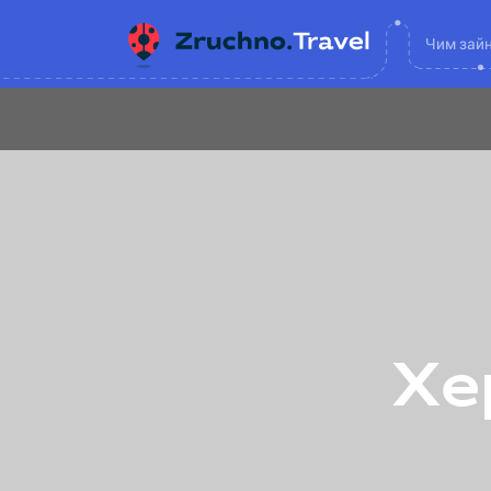
Чим зай
Хе