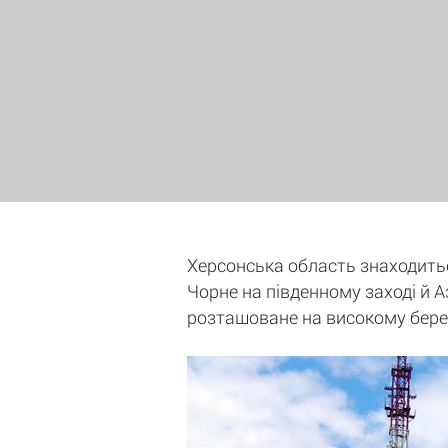
Херсонська область знаходитьс
Чорне на південному заході й А
розташоване на високому берез