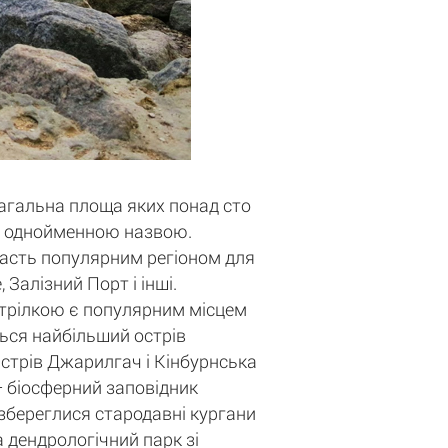
загальна площа яких понад сто
 з однойменною назвою.
ласть популярним регіоном для
Залізний Порт і інші.
 стрілкою є популярним місцем
ться найбільший острів
стрів Джарилгач і Кінбурнська
 біосферний заповідник
 збереглися стародавні кургани
а дендрологічний парк зі