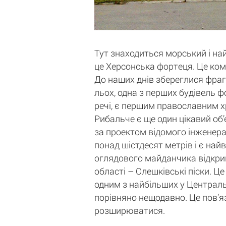
Тут знаходиться морський і най
це Херсонська фортеця. Це комп
До наших днів збереглися фрагм
льох, одна з перших будівель 
речі, є першим православним х
Рибальче є ще один цікавий об’
за проектом відомого інженер
понад шістдесят метрів і є н
оглядового майданчика відкрив
області – Олешківські піски. Ц
одним з найбільших у Центральні
порівняно нещодавно. Це пов’яз
розширюватися.