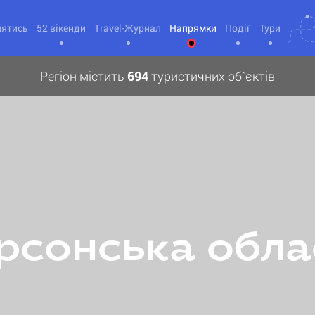
нятись
52 вікенди
Travel-Журнал
Напрямки
Події
Тури
Регіон містить
694
туристичних об`єктів
рсонська обла