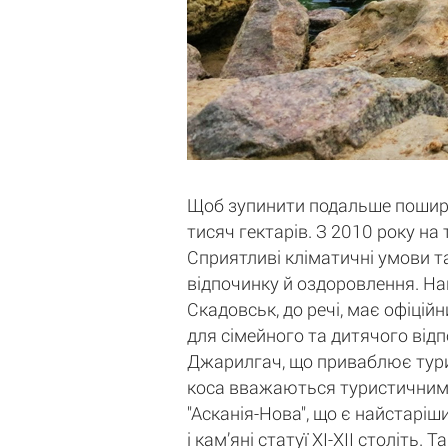
Щоб зупинити подальше поширен
тисяч гектарів. З 2010 року н
Сприятливі кліматичні умови 
відпочинку й оздоровлення. Най
Скадовськ, до речі, має офіці
для сімейного та дитячого відп
Джарилгач, що приваблює тури
коса вважаються туристичними
"Асканія-Нова", що є найстаріш
і кам’яні статуї XI-XII століть