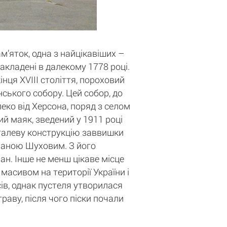
ам’яток, одна з найцікавіших –
акладені в далекому 1778 році.
нця XVIII століття, пороховий
ського собору. Цей собор, до
ко від Херсона, поряд з селом
й маяк, зведений у 1911 році
талеву конструкцію заввишки
ваною Шуховим. З його
н. Інше не менш цікаве місце
масивом на території України і
сів, однак пустеля утворилася
раву, після чого піски почали