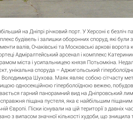
більший на Дніпрі річковий порт. У Херсоні є безліч п
лекс будівель і залишки оборонних споруд, які були з
енти валів, Очаківські та Московські аркові ворота кі
фортеці Адміралтейський арсенал і комплекс Катеринин
рамом міста і усипальницею князя Потьомкіна. Недале
єкт, унікальна споруда – Аджигольський гіперболоїдни
а Володимира Шухова. Маяк являє собою сітчасту ме
айвищою односекційною гіперболоїдною вежею, побудо
ається гарний панорамний вид на Дніпровський лима
е справжня піщана пустеля, яка є найбільшим піщаним 
й Європі. Піски існували на цій території з давніх ча
ано з випасом значної кількості худоби, що знищила т