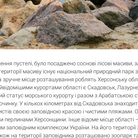
ня пустелі, було посаджено соснові лісові масиви, 
а території масиву існує національний природний парк
та зручне місце розташування роблять Херсонську об
відомішими курортами області є Скадовськ, Лазурне, 
йний статус морського курорту і разом з Арабатською
очинку. У кількох кілометрах від Скадовська знаходи
стів своєю заповідною красою і чистими пляжами. О
 перлинами Херсонщини. Інше відоме місце області –
им заповідним комплексом України. На його території
. Також на території заповідника розташовано зоопарк т