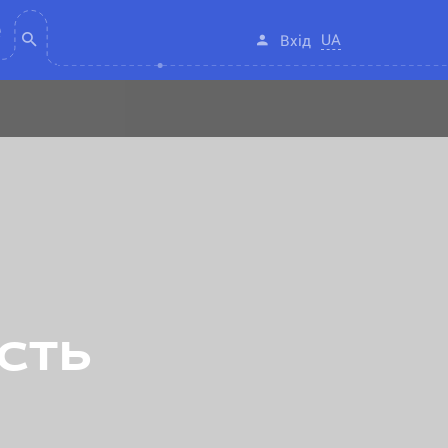
UA
Вхід
сть