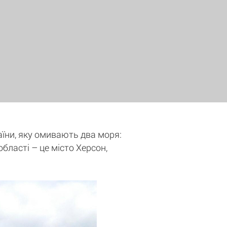
аїни, яку омивають два моря:
бласті – це місто Херсон,