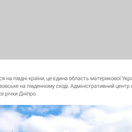
я на півдні країни, це єдина область материкової Укр
зовське на південному сході. Адміністративний центр о
і річки Дніпро.