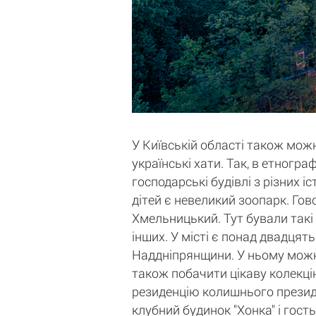
У Київській області також можн
українські хати. Так, в етногр
господарські будівлі з різних 
дітей є невеликий зоопарк. Гов
Хмельницький. Тут бували такі
інших. У місті є понад двадцять
Наддніпрянщини. У ньому можна 
також побачити цікаву колекцію
резиденцію колишнього президе
клубний будинок "Хонка" і гост