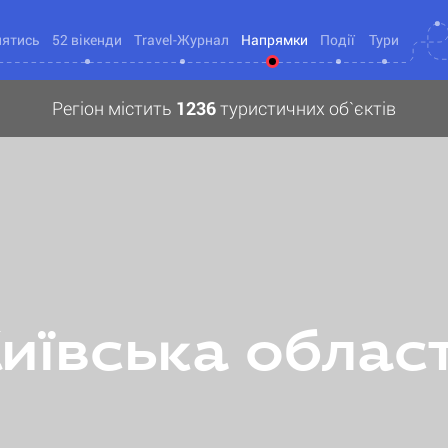
нятись
52 вікенди
Travel-Журнал
Напрямки
Події
Тури
Регіон містить
1236
туристичних об`єктів
иївська облас