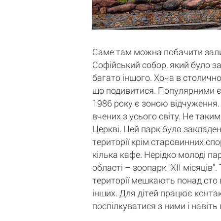
Саме там можна побачити залиш
Софійський собор, який було за
багато іншого. Хоча в столичн
що подивитися. Популярними є 
1986 року є зоною відчуження. 
вчених з усього світу. Не таки
Церкві. Цей парк було закладен
території крім старовинних спо
кілька кафе. Нерідко молоді па
області – зоопарк "ХII місяців
території мешкають понад сто в
інших. Для дітей працює контак
поспілкуватися з ними і навіть 