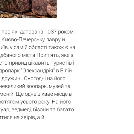
 про які датована 1037 роком,
ті Києво-Печерську лавру й
в, у самій області також є на
баного міста Прип’ять, яке з
то-привид цікавить туристів і
дропарк "Олександрія" в Білій
 дружині. Сьогодні на його
 невеликий зоопарк, музей та
оній. Ще одне цікаве місце в
протягом усього року. На його
уар, ведмеді, бізони та багато
ися на звірів, а й