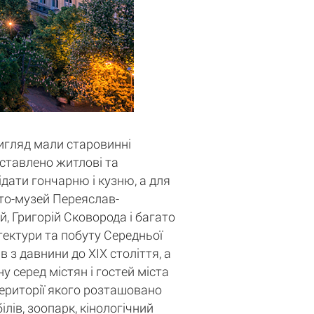
вигляд мали старовинні
едставлено житлові та
ідати гончарню і кузню, а для
сто-музей Переяслав-
, Григорій Сковорода і багато
ітектури та побуту Середньої
 з давнини до XIX століття, а
у серед містян і гостей міста
території якого розташовано
лів, зоопарк, кінологічний