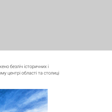
жено безліч історичних і
ому центрі області та столиці