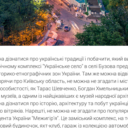
а дізнатися про українські традиції і побачити, який 
афічному комплексі "Українське село" в селі Бузова пр
історико-етнографічних зон України. Там же можна відв
орячи про Київську область, не можна не згадати і мі
 особистості, як Тарас Шевченко, Богдан Хмельницький
 музеїв, а одним із найцікавіших є музей народної арх
дізнатися про історію, архітектуру та побут українців
 вітряків. Нарешті, не можна не згадати про популярн
нта України "Межигір’я". Це заміський комплекс, на 
ьовий будиночок, яхт-клуб, гараж із колекцією автомобі