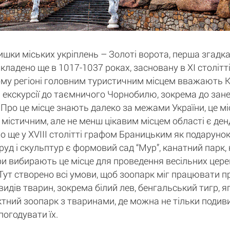
ки міських укріплень – Золоті ворота, перша згадка
кладено ще в 1017-1037 роках, засновану в XI століт
ому регіоні головним туристичним місцем вважають Киї
екскурсії до таємничого Чорнобилю, зокрема до занед
Про це місце знають далеко за межами України, це міс
м містичним, але не менш цікавим місцем області є ден
о ще у XVIII столітті графом Браницьким як подарунок
руд і скульптур є формовий сад “Мур”, канатний парк,
ри вибирають це місце для проведення весільних церем
". Тут створено всі умови, щоб зоопарк міг працювати 
идів тварин, зокрема білий лев, бенгальський тигр, яг
тний зоопарк з тваринами, де можна не тільки подивит
погодувати їх.