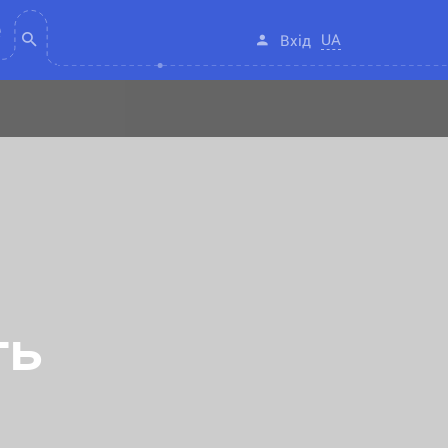
UA
Вхід
ть