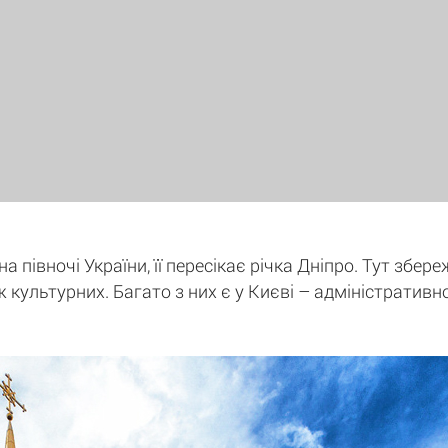
 півночі України, її пересікає річка Дніпро. Тут збере
ж культурних. Багато з них є у Києві – адміністративн