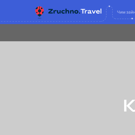
Чим зай
К