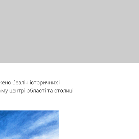
жено безліч історичних і
ому центрі області та столиці