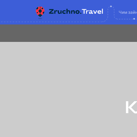
Чим зай
К