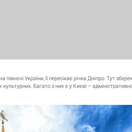
 півночі України, її пересікає річка Дніпро. Тут збере
ж культурних. Багато з них є у Києві – адміністративн