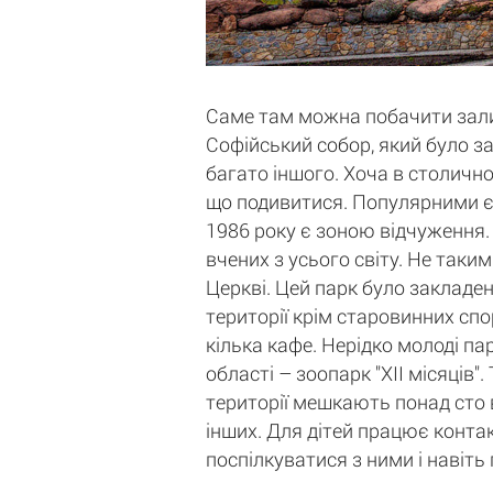
Саме там можна побачити залиш
Софійський собор, який було за
багато іншого. Хоча в столичн
що подивитися. Популярними є 
1986 року є зоною відчуження. 
вчених з усього світу. Не таки
Церкві. Цей парк було закладен
території крім старовинних спо
кілька кафе. Нерідко молоді па
області – зоопарк "ХII місяців
території мешкають понад сто в
інших. Для дітей працює контак
поспілкуватися з ними і навіть 