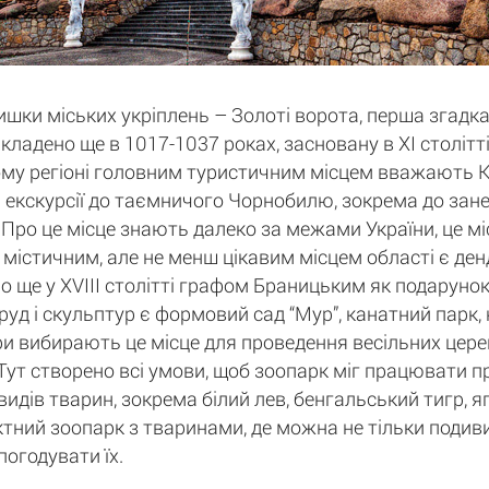
ки міських укріплень – Золоті ворота, перша згадка
кладено ще в 1017-1037 роках, засновану в XI століт
ому регіоні головним туристичним місцем вважають Киї
екскурсії до таємничого Чорнобилю, зокрема до занед
Про це місце знають далеко за межами України, це міс
м містичним, але не менш цікавим місцем області є ден
о ще у XVIII столітті графом Браницьким як подарунок
руд і скульптур є формовий сад “Мур”, канатний парк,
ри вибирають це місце для проведення весільних церем
". Тут створено всі умови, щоб зоопарк міг працювати 
идів тварин, зокрема білий лев, бенгальський тигр, яг
тний зоопарк з тваринами, де можна не тільки подивит
погодувати їх.