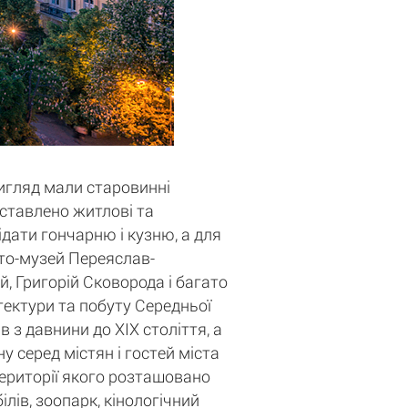
вигляд мали старовинні
едставлено житлові та
ідати гончарню і кузню, а для
сто-музей Переяслав-
, Григорій Сковорода і багато
ітектури та побуту Середньої
 з давнини до XIX століття, а
у серед містян і гостей міста
території якого розташовано
лів, зоопарк, кінологічний