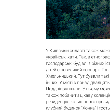
У Київській області також можн
українські хати. Так, в етногр
господарські будівлі з різних 
дітей є невеликий зоопарк. Гов
Хмельницький. Тут бували такі
інших. У місті є понад двадцять
Наддніпрянщини. У ньому можна 
також побачити цікаву колекцію
резиденцію колишнього президе
клубний будинок "Хонка" і гост