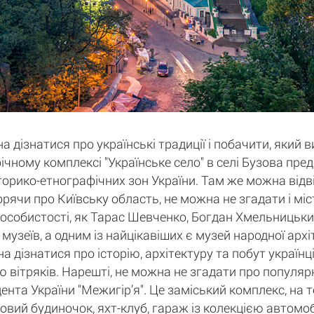
а дізнатися про українські традиції і побачити, який 
афічному комплексі "Українське село" в селі Бузова пр
історико-етнографічних зон України. Там же можна відв
орячи про Київську область, не можна не згадати і мі
 особистості, як Тарас Шевченко, Богдан Хмельницький
 музеїв, а одним із найцікавіших є музей народної арх
дізнатися про історію, архітектуру та побут українців
 вітряків. Нарешті, не можна не згадати про популярн
нта України "Межигір’я". Це заміський комплекс, на 
ьовий будиночок, яхт-клуб, гараж із колекцією автомобі