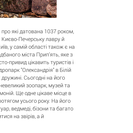
 про які датована 1037 роком,
ті Києво-Печерську лавру й
в, у самій області також є на
баного міста Прип’ять, яке з
то-привид цікавить туристів і
дропарк "Олександрія" в Білій
 дружині. Сьогодні на його
 невеликий зоопарк, музей та
оній. Ще одне цікаве місце в
протягом усього року. На його
уар, ведмеді, бізони та багато
ися на звірів, а й