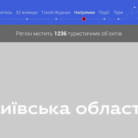
нятись
52 вікенди
Travel-Журнал
Напрямки
Події
Тури
Регіон містить
1236
туристичних об`єктів
иївська облас