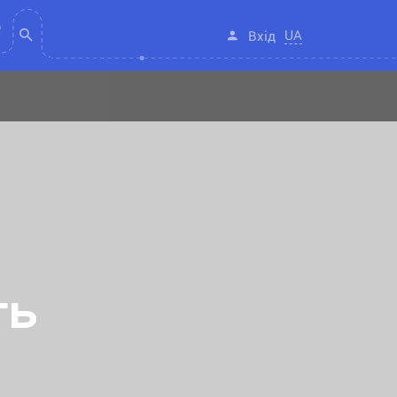
UA
Вхід
ть