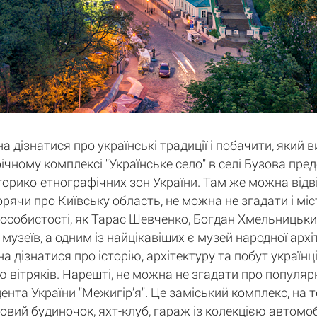
а дізнатися про українські традиції і побачити, який 
афічному комплексі "Українське село" в селі Бузова пр
історико-етнографічних зон України. Там же можна відв
орячи про Київську область, не можна не згадати і мі
 особистості, як Тарас Шевченко, Богдан Хмельницький
 музеїв, а одним із найцікавіших є музей народної арх
дізнатися про історію, архітектуру та побут українців
 вітряків. Нарешті, не можна не згадати про популярн
нта України "Межигір’я". Це заміський комплекс, на 
ьовий будиночок, яхт-клуб, гараж із колекцією автомобі