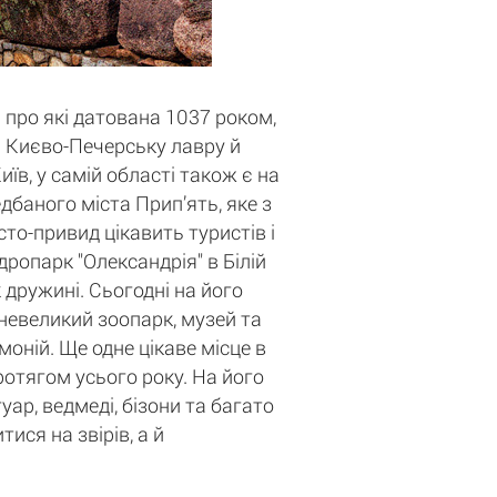
 про які датована 1037 роком,
ті Києво-Печерську лавру й
в, у самій області також є на
баного міста Прип’ять, яке з
то-привид цікавить туристів і
дропарк "Олександрія" в Білій
 дружині. Сьогодні на його
 невеликий зоопарк, музей та
оній. Ще одне цікаве місце в
протягом усього року. На його
уар, ведмеді, бізони та багато
ися на звірів, а й