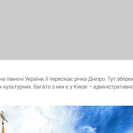
 півночі України, її пересікає річка Дніпро. Тут збере
ж культурних. Багато з них є у Києві – адміністративн