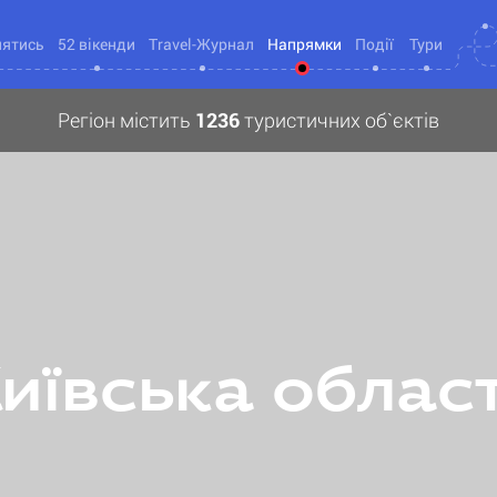
нятись
52 вікенди
Travel-Журнал
Напрямки
Події
Тури
Регіон містить
1236
туристичних об`єктів
иївська облас