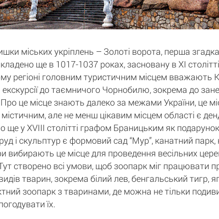
ки міських укріплень – Золоті ворота, перша згадка
кладено ще в 1017-1037 роках, засновану в XI століт
ому регіоні головним туристичним місцем вважають Киї
екскурсії до таємничого Чорнобилю, зокрема до занед
Про це місце знають далеко за межами України, це міс
м містичним, але не менш цікавим місцем області є ден
о ще у XVIII столітті графом Браницьким як подарунок
руд і скульптур є формовий сад “Мур”, канатний парк,
ри вибирають це місце для проведення весільних церем
". Тут створено всі умови, щоб зоопарк міг працювати 
идів тварин, зокрема білий лев, бенгальський тигр, яг
тний зоопарк з тваринами, де можна не тільки подивит
погодувати їх.