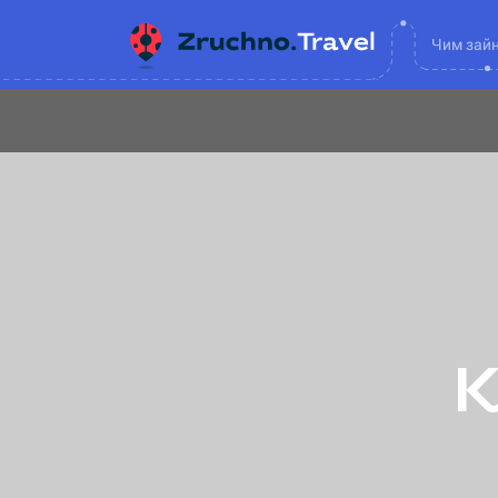
Чим зай
К