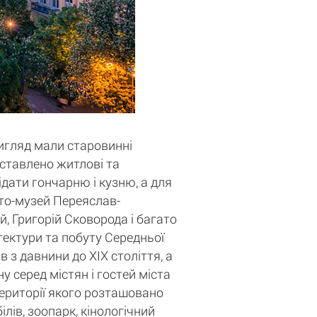
вигляд мали старовинні
едставлено житлові та
ідати гончарню і кузню, а для
сто-музей Переяслав-
, Григорій Сковорода і багато
ітектури та побуту Середньої
 з давнини до XIX століття, а
у серед містян і гостей міста
території якого розташовано
лів, зоопарк, кінологічний