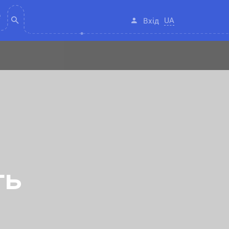
UA
Вхід
ть