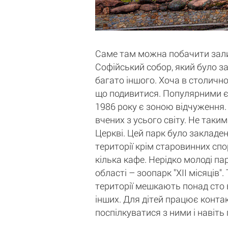
Саме там можна побачити залиш
Софійський собор, який було за
багато іншого. Хоча в столичн
що подивитися. Популярними є 
1986 року є зоною відчуження. 
вчених з усього світу. Не таки
Церкві. Цей парк було закладен
території крім старовинних спо
кілька кафе. Нерідко молоді па
області – зоопарк "ХII місяців
території мешкають понад сто в
інших. Для дітей працює контак
поспілкуватися з ними і навіть 