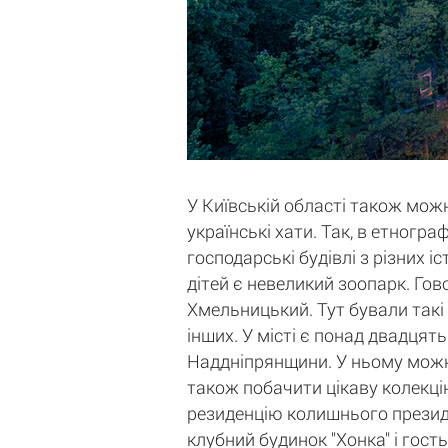
У Київській області також можн
українські хати. Так, в етногр
господарські будівлі з різних 
дітей є невеликий зоопарк. Гов
Хмельницький. Тут бували такі
інших. У місті є понад двадцять
Наддніпрянщини. У ньому можна 
також побачити цікаву колекцію
резиденцію колишнього президе
клубний будинок "Хонка" і гост