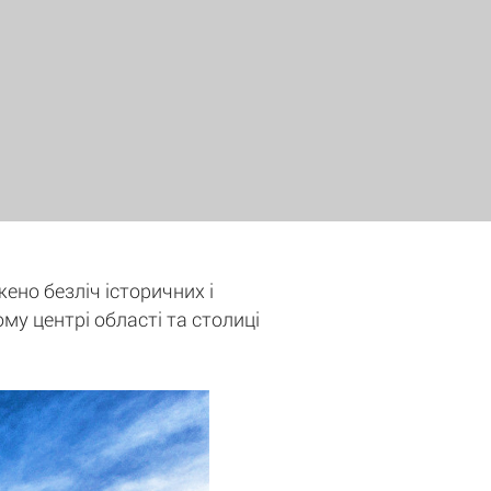
жено безліч історичних і
ому центрі області та столиці