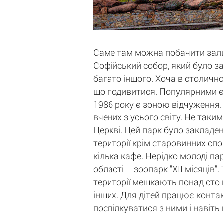
Саме там можна побачити залиш
Софійський собор, який було за
багато іншого. Хоча в столичн
що подивитися. Популярними є 
1986 року є зоною відчуження. 
вчених з усього світу. Не таки
Церкві. Цей парк було закладен
території крім старовинних спо
кілька кафе. Нерідко молоді па
області – зоопарк "ХII місяців
території мешкають понад сто в
інших. Для дітей працює контак
поспілкуватися з ними і навіть 