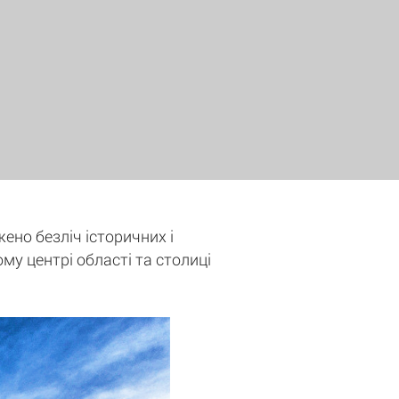
жено безліч історичних і
ому центрі області та столиці