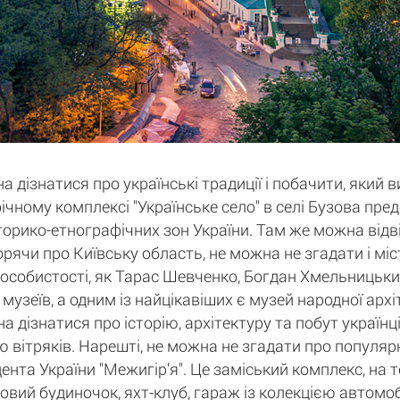
а дізнатися про українські традиції і побачити, який 
афічному комплексі "Українське село" в селі Бузова пр
історико-етнографічних зон України. Там же можна відв
орячи про Київську область, не можна не згадати і мі
 особистості, як Тарас Шевченко, Богдан Хмельницький
 музеїв, а одним із найцікавіших є музей народної арх
дізнатися про історію, архітектуру та побут українців
 вітряків. Нарешті, не можна не згадати про популярн
нта України "Межигір’я". Це заміський комплекс, на 
ьовий будиночок, яхт-клуб, гараж із колекцією автомобі