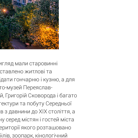
вигляд мали старовинні
едставлено житлові та
ідати гончарню і кузню, а для
сто-музей Переяслав-
, Григорій Сковорода і багато
ітектури та побуту Середньої
 з давнини до XIX століття, а
у серед містян і гостей міста
території якого розташовано
лів, зоопарк, кінологічний