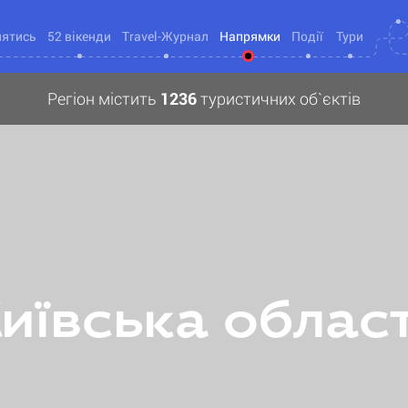
нятись
52 вікенди
Travel-Журнал
Напрямки
Події
Тури
Регіон містить
1236
туристичних об`єктів
иївська облас