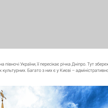
 півночі України, її пересікає річка Дніпро. Тут збере
ж культурних. Багато з них є у Києві – адміністративн