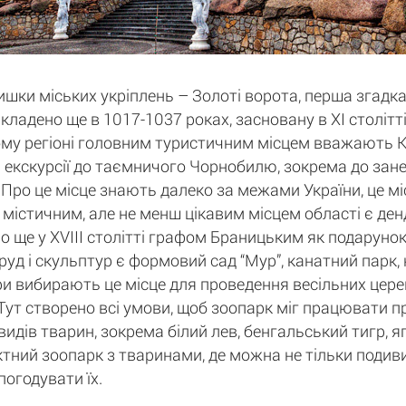
ки міських укріплень – Золоті ворота, перша згадка
кладено ще в 1017-1037 роках, засновану в XI століт
ому регіоні головним туристичним місцем вважають Киї
екскурсії до таємничого Чорнобилю, зокрема до занед
Про це місце знають далеко за межами України, це міс
м містичним, але не менш цікавим місцем області є ден
о ще у XVIII столітті графом Браницьким як подарунок
руд і скульптур є формовий сад “Мур”, канатний парк,
ри вибирають це місце для проведення весільних церем
". Тут створено всі умови, щоб зоопарк міг працювати 
идів тварин, зокрема білий лев, бенгальський тигр, яг
тний зоопарк з тваринами, де можна не тільки подивит
погодувати їх.