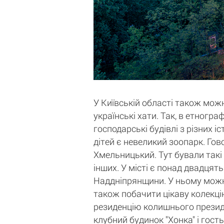
У Київській області також можн
українські хати. Так, в етногр
господарські будівлі з різних 
дітей є невеликий зоопарк. Гов
Хмельницький. Тут бували такі
інших. У місті є понад двадцять
Наддніпрянщини. У ньому можна 
також побачити цікаву колекцію
резиденцію колишнього президе
клубний будинок "Хонка" і гост