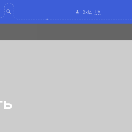
UA
Вхід
ть