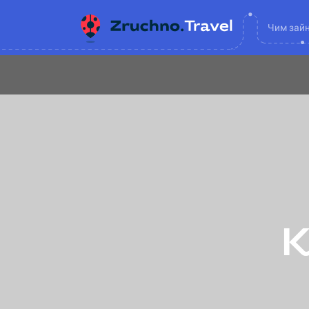
Чим зай
К