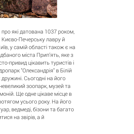
 про які датована 1037 роком,
ті Києво-Печерську лавру й
в, у самій області також є на
баного міста Прип’ять, яке з
то-привид цікавить туристів і
дропарк "Олександрія" в Білій
 дружині. Сьогодні на його
 невеликий зоопарк, музей та
оній. Ще одне цікаве місце в
протягом усього року. На його
уар, ведмеді, бізони та багато
ися на звірів, а й