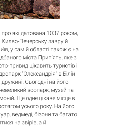
 про які датована 1037 роком,
ті Києво-Печерську лавру й
в, у самій області також є на
баного міста Прип’ять, яке з
то-привид цікавить туристів і
дропарк "Олександрія" в Білій
 дружині. Сьогодні на його
 невеликий зоопарк, музей та
оній. Ще одне цікаве місце в
протягом усього року. На його
уар, ведмеді, бізони та багато
ися на звірів, а й