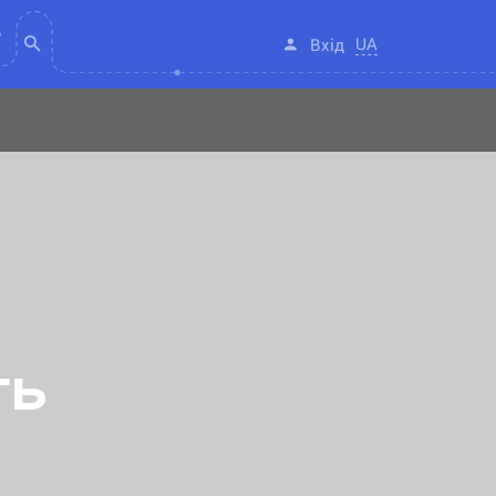
UA
Вхід
ть