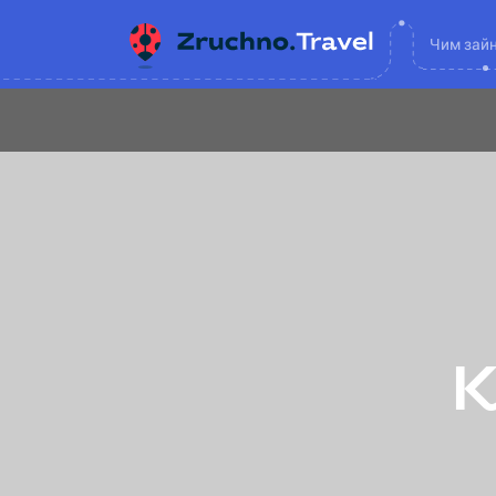
Чим зай
К