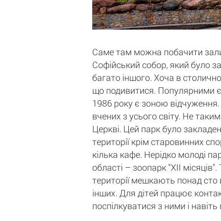
Саме там можна побачити залиш
Софійський собор, який було за
багато іншого. Хоча в столичн
що подивитися. Популярними є 
1986 року є зоною відчуження. 
вчених з усього світу. Не таки
Церкві. Цей парк було закладен
території крім старовинних спо
кілька кафе. Нерідко молоді па
області – зоопарк "ХII місяців
території мешкають понад сто в
інших. Для дітей працює контак
поспілкуватися з ними і навіть 