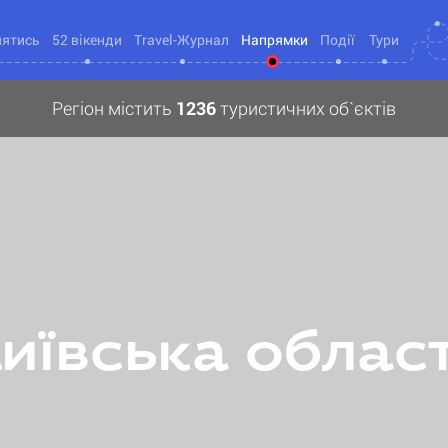
нятись
52 вікенди
Travel-Журнал
Напрямки
Події
Тури
Регіон містить
1236
туристичних об`єктів
иївська облас