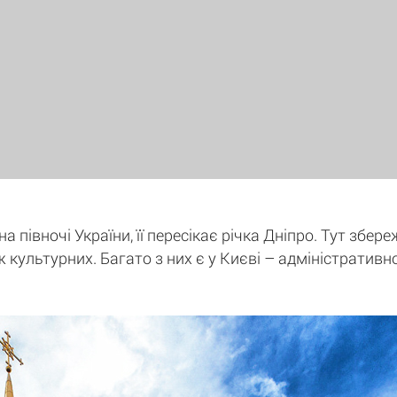
 півночі України, її пересікає річка Дніпро. Тут збере
ж культурних. Багато з них є у Києві – адміністративн