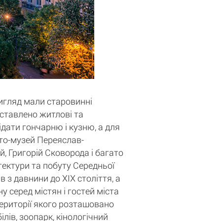
вигляд мали старовинні
едставлено житлові та
ідати гончарню і кузню, а для
сто-музей Переяслав-
, Григорій Сковорода і багато
ітектури та побуту Середньої
 з давнини до XIX століття, а
у серед містян і гостей міста
території якого розташовано
лів, зоопарк, кінологічний