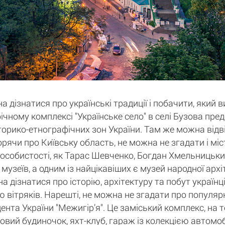
а дізнатися про українські традиції і побачити, який 
афічному комплексі "Українське село" в селі Бузова пр
історико-етнографічних зон України. Там же можна відв
орячи про Київську область, не можна не згадати і мі
 особистості, як Тарас Шевченко, Богдан Хмельницький
 музеїв, а одним із найцікавіших є музей народної арх
дізнатися про історію, архітектуру та побут українців
 вітряків. Нарешті, не можна не згадати про популярн
нта України "Межигір’я". Це заміський комплекс, на 
ьовий будиночок, яхт-клуб, гараж із колекцією автомобі