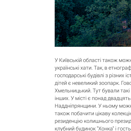
У Київській області також можн
українські хати. Так, в етногр
господарські будівлі з різних 
дітей є невеликий зоопарк. Гов
Хмельницький. Тут бували такі
інших. У місті є понад двадцять
Наддніпрянщини. У ньому можна 
також побачити цікаву колекцію
резиденцію колишнього президе
клубний будинок "Хонка" і гост