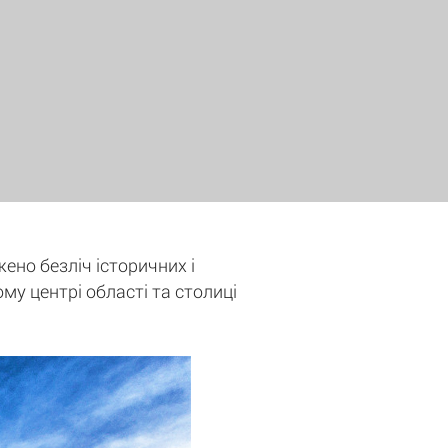
жено безліч історичних і
ому центрі області та столиці