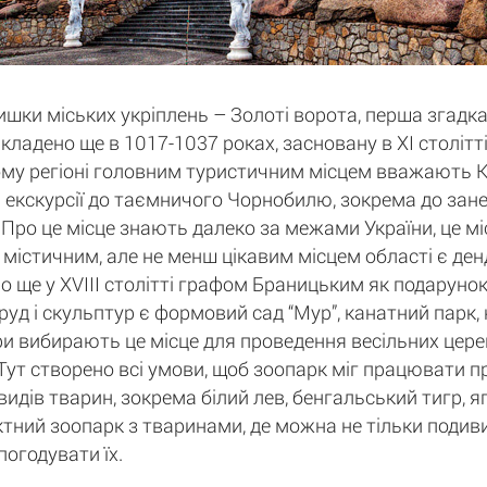
ки міських укріплень – Золоті ворота, перша згадка
кладено ще в 1017-1037 роках, засновану в XI століт
ому регіоні головним туристичним місцем вважають Киї
екскурсії до таємничого Чорнобилю, зокрема до занед
Про це місце знають далеко за межами України, це міс
м містичним, але не менш цікавим місцем області є ден
о ще у XVIII столітті графом Браницьким як подарунок
руд і скульптур є формовий сад “Мур”, канатний парк,
ри вибирають це місце для проведення весільних церем
". Тут створено всі умови, щоб зоопарк міг працювати 
идів тварин, зокрема білий лев, бенгальський тигр, яг
тний зоопарк з тваринами, де можна не тільки подивит
погодувати їх.