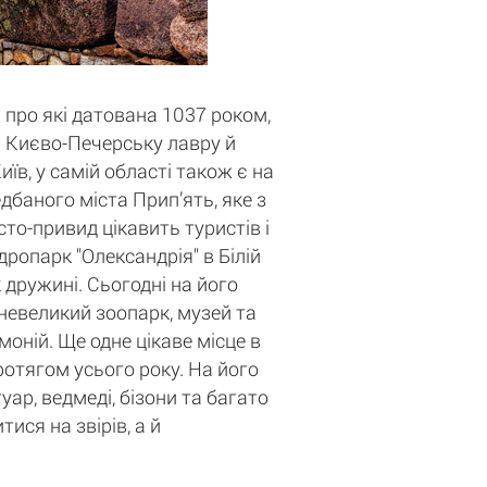
 про які датована 1037 роком,
ті Києво-Печерську лавру й
в, у самій області також є на
баного міста Прип’ять, яке з
то-привид цікавить туристів і
дропарк "Олександрія" в Білій
 дружині. Сьогодні на його
 невеликий зоопарк, музей та
оній. Ще одне цікаве місце в
протягом усього року. На його
уар, ведмеді, бізони та багато
ися на звірів, а й