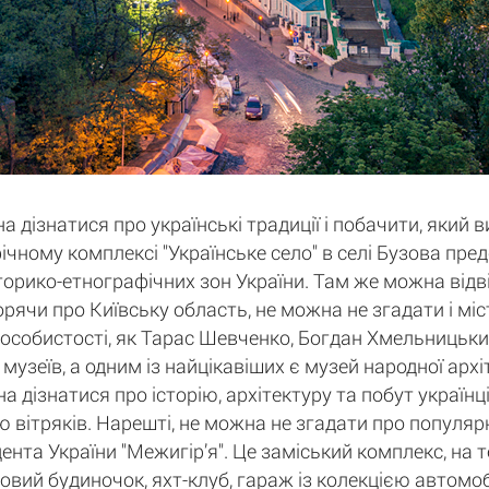
а дізнатися про українські традиції і побачити, який 
афічному комплексі "Українське село" в селі Бузова пр
історико-етнографічних зон України. Там же можна відв
орячи про Київську область, не можна не згадати і мі
 особистості, як Тарас Шевченко, Богдан Хмельницький
 музеїв, а одним із найцікавіших є музей народної арх
дізнатися про історію, архітектуру та побут українців
 вітряків. Нарешті, не можна не згадати про популярн
нта України "Межигір’я". Це заміський комплекс, на 
ьовий будиночок, яхт-клуб, гараж із колекцією автомобі