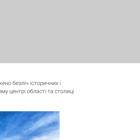
жено безліч історичних і
ому центрі області та столиці