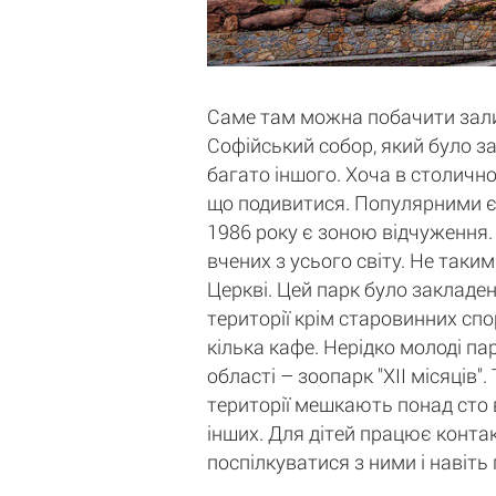
Саме там можна побачити залиш
Софійський собор, який було за
багато іншого. Хоча в столичн
що подивитися. Популярними є 
1986 року є зоною відчуження. 
вчених з усього світу. Не таки
Церкві. Цей парк було закладен
території крім старовинних спо
кілька кафе. Нерідко молоді па
області – зоопарк "ХII місяців
території мешкають понад сто в
інших. Для дітей працює контак
поспілкуватися з ними і навіть 