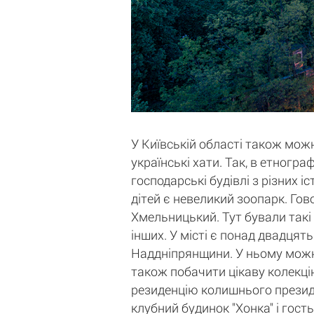
У Київській області також можн
українські хати. Так, в етногр
господарські будівлі з різних 
дітей є невеликий зоопарк. Гов
Хмельницький. Тут бували такі
інших. У місті є понад двадцять
Наддніпрянщини. У ньому можна 
також побачити цікаву колекцію
резиденцію колишнього президе
клубний будинок "Хонка" і гост