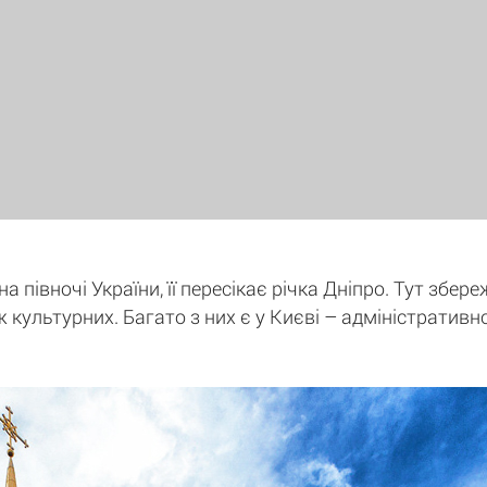
 півночі України, її пересікає річка Дніпро. Тут збере
ж культурних. Багато з них є у Києві – адміністративн