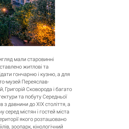
вигляд мали старовинні
едставлено житлові та
ідати гончарню і кузню, а для
сто-музей Переяслав-
, Григорій Сковорода і багато
ітектури та побуту Середньої
 з давнини до XIX століття, а
у серед містян і гостей міста
території якого розташовано
лів, зоопарк, кінологічний