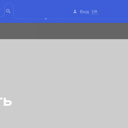
UA
Вхід
ть