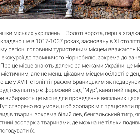
ки міських укріплень – Золоті ворота, перша згадка
кладено ще в 1017-1037 роках, засновану в XI століт
ому регіоні головним туристичним місцем вважають Киї
екскурсії до таємничого Чорнобилю, зокрема до занед
Про це місце знають далеко за межами України, це міс
м містичним, але не менш цікавим місцем області є ден
о ще у XVIII столітті графом Браницьким як подарунок
руд і скульптур є формовий сад “Мур”, канатний парк,
ри вибирають це місце для проведення весільних церем
". Тут створено всі умови, щоб зоопарк міг працювати 
идів тварин, зокрема білий лев, бенгальський тигр, яг
тний зоопарк з тваринами, де можна не тільки подивит
погодувати їх.