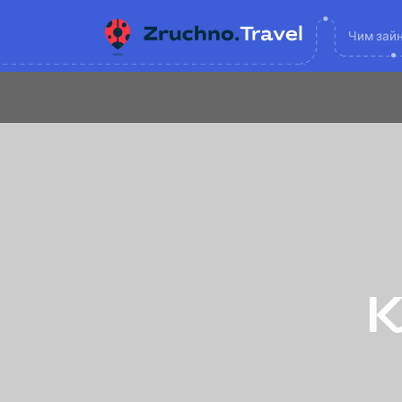
Чим зай
К