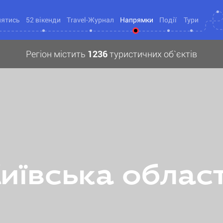
нятись
52 вікенди
Travel-Журнал
Напрямки
Події
Тури
Регіон містить
1236
туристичних об`єктів
иївська облас