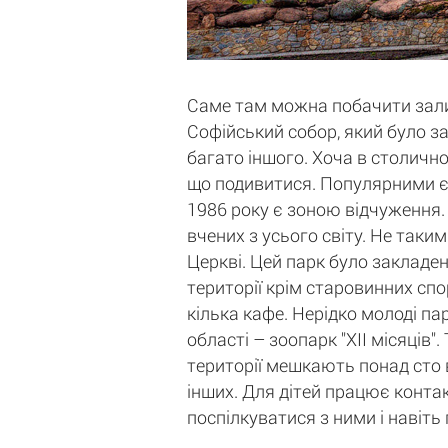
Саме там можна побачити залиш
Софійський собор, який було за
багато іншого. Хоча в столичн
що подивитися. Популярними є 
1986 року є зоною відчуження. 
вчених з усього світу. Не таки
Церкві. Цей парк було закладен
території крім старовинних спо
кілька кафе. Нерідко молоді па
області – зоопарк "ХII місяців
території мешкають понад сто в
інших. Для дітей працює контак
поспілкуватися з ними і навіть 