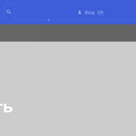
UA
Вхід
ть