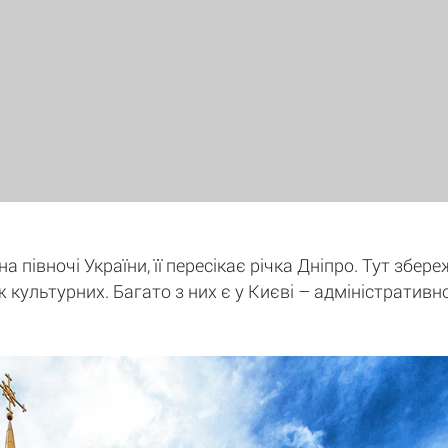
 півночі України, її пересікає річка Дніпро. Тут збере
ж культурних. Багато з них є у Києві – адміністративн