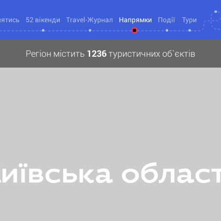
нятись
52 вікенди
Travel-Журнал
Напрямки
Події
Тури
Регіон містить
1236
туристичних об`єктів
иївська облас