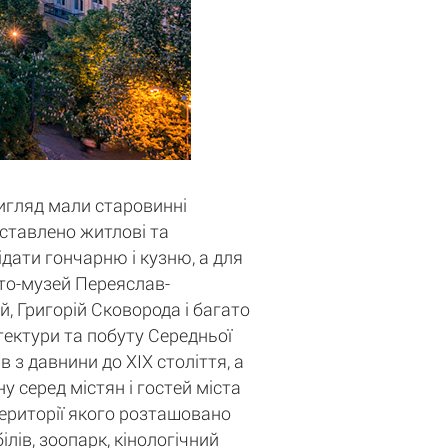
вигляд мали старовинні
едставлено житлові та
ідати гончарню і кузню, а для
сто-музей Переяслав-
, Григорій Сковорода і багато
ітектури та побуту Середньої
 з давнини до XIX століття, а
у серед містян і гостей міста
території якого розташовано
лів, зоопарк, кінологічний