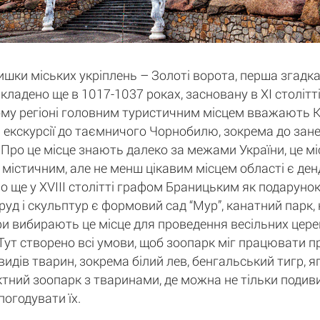
ки міських укріплень – Золоті ворота, перша згадка
кладено ще в 1017-1037 роках, засновану в XI століт
ому регіоні головним туристичним місцем вважають Киї
екскурсії до таємничого Чорнобилю, зокрема до занед
Про це місце знають далеко за межами України, це міс
м містичним, але не менш цікавим місцем області є ден
о ще у XVIII столітті графом Браницьким як подарунок
руд і скульптур є формовий сад “Мур”, канатний парк,
ри вибирають це місце для проведення весільних церем
". Тут створено всі умови, щоб зоопарк міг працювати 
идів тварин, зокрема білий лев, бенгальський тигр, яг
тний зоопарк з тваринами, де можна не тільки подивит
погодувати їх.