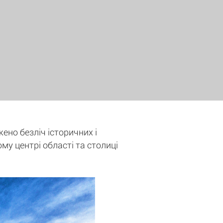
жено безліч історичних і
ому центрі області та столиці