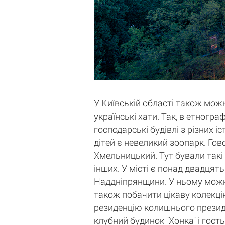
У Київській області також можн
українські хати. Так, в етногр
господарські будівлі з різних 
дітей є невеликий зоопарк. Гов
Хмельницький. Тут бували такі
інших. У місті є понад двадцять
Наддніпрянщини. У ньому можна 
також побачити цікаву колекцію
резиденцію колишнього президе
клубний будинок "Хонка" і гост