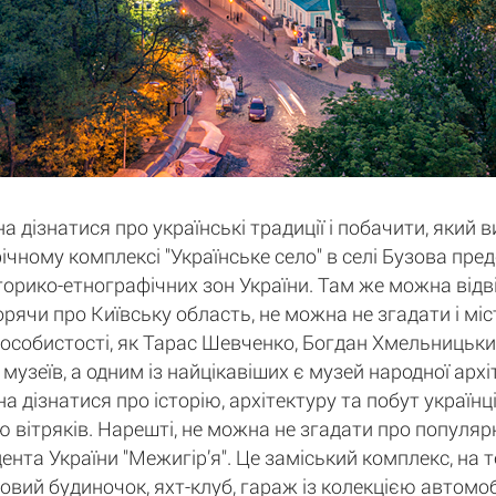
а дізнатися про українські традиції і побачити, який 
афічному комплексі "Українське село" в селі Бузова пр
історико-етнографічних зон України. Там же можна відв
орячи про Київську область, не можна не згадати і мі
 особистості, як Тарас Шевченко, Богдан Хмельницький
 музеїв, а одним із найцікавіших є музей народної арх
дізнатися про історію, архітектуру та побут українців
 вітряків. Нарешті, не можна не згадати про популярн
нта України "Межигір’я". Це заміський комплекс, на 
ьовий будиночок, яхт-клуб, гараж із колекцією автомобі