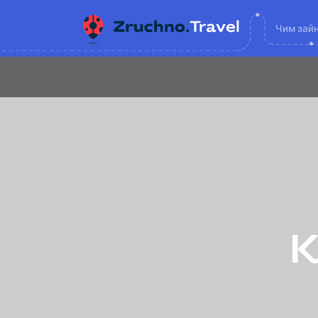
Чим зай
К