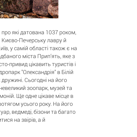
 про які датована 1037 роком,
ті Києво-Печерську лавру й
в, у самій області також є на
баного міста Прип’ять, яке з
то-привид цікавить туристів і
дропарк "Олександрія" в Білій
 дружині. Сьогодні на його
 невеликий зоопарк, музей та
оній. Ще одне цікаве місце в
протягом усього року. На його
уар, ведмеді, бізони та багато
ися на звірів, а й