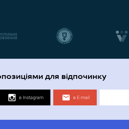
опозиціями для відпочинку
в Instagram
в E-mail