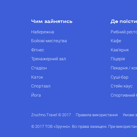
Чим зайнятись
Де поїсти
Набережна
Рибний рест
Бойові мистецтва
Кафе
Фітнес
Кав’ярня
Тренажерний зал
Піцерія
Стадіон
Пекарня / к
Каток
Суші-бар
Спортзал
Стейк-хаус
Йога
Спортивний 
Zruchno.Travel © 2017
Правила використання
Умови 
© 2017 ТОВ «Зручно». Всі права захищені. При використан