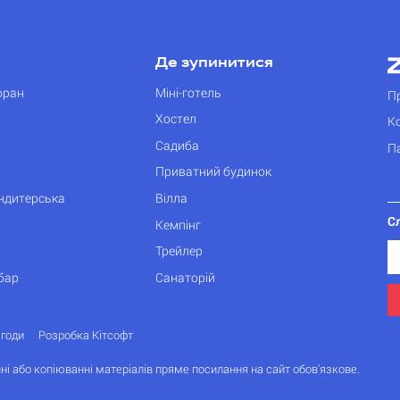
Де зупинитися
оран
Міні-готель
П
Хостел
К
Садиба
П
Приватний будинок
ондитерська
Вілла
С
Кемпінг
Трейлер
бар
Санаторій
згоди
Розробка Кітсофт
ні або копіюванні матеріалів пряме посилання на сайт обов'язкове.