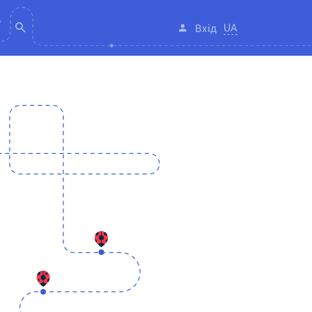
UA
Вхід