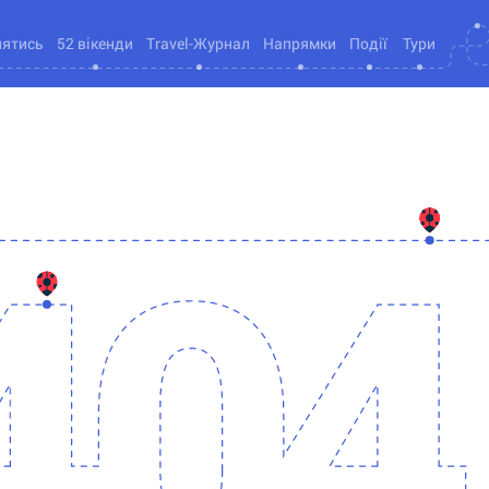
нятись
52 вікенди
Travel-Журнал
Напрямки
Події
Тури