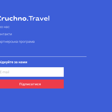
ро нас
онтакти
артнерська програма
лідкуйте за нами
Підписатися