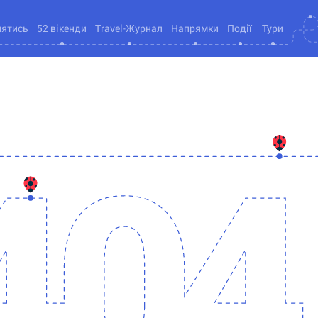
нятись
52 вікенди
Travel-Журнал
Напрямки
Події
Тури