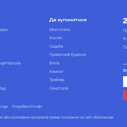
Де зупинитися
оран
Міні-готель
П
Хостел
К
Садиба
П
Приватний будинок
ондитерська
Вілла
С
Кемпінг
Трейлер
бар
Санаторій
згоди
Розробка Кітсофт
ні або копіюванні матеріалів пряме посилання на сайт обов'язкове.