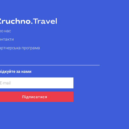
ро нас
онтакти
артнерська програма
лідкуйте за нами
Підписатися