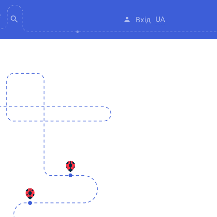
UA
Вхід