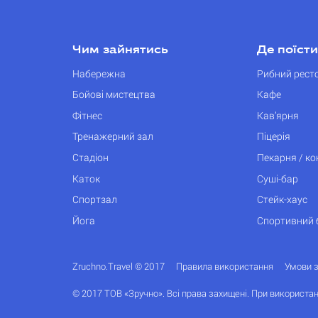
Чим зайнятись
Де поїсти
Набережна
Рибний рест
Бойові мистецтва
Кафе
Фітнес
Кав’ярня
Тренажерний зал
Піцерія
Стадіон
Пекарня / к
Каток
Суші-бар
Спортзал
Стейк-хаус
Йога
Спортивний 
Zruchno.Travel © 2017
Правила використання
Умови 
© 2017 ТОВ «Зручно». Всі права захищені. При використан