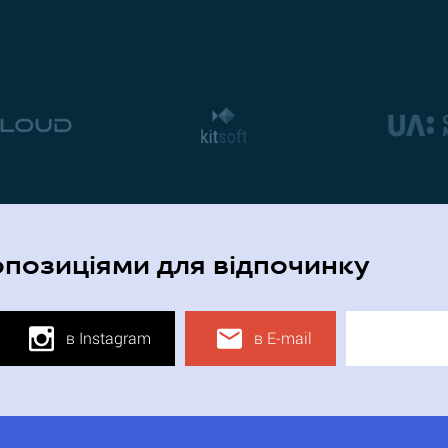
опозиціями для відпочинку
в Instagram
в E-mail