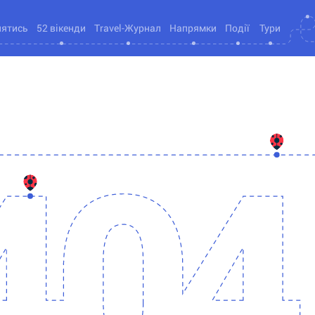
нятись
52 вікенди
Travel-Журнал
Напрямки
Події
Тури