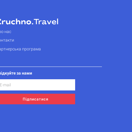
ро нас
онтакти
артнерська програма
лідкуйте за нами
Підписатися