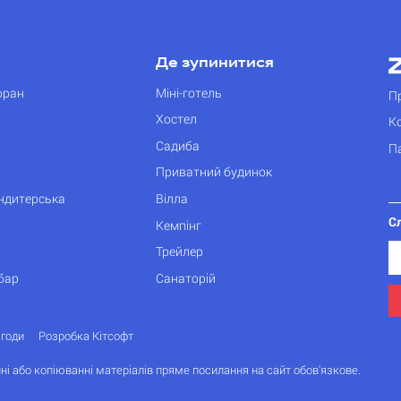
Де зупинитися
оран
Міні-готель
П
Хостел
К
Садиба
П
Приватний будинок
ондитерська
Вілла
С
Кемпінг
Трейлер
бар
Санаторій
згоди
Розробка Кітсофт
ні або копіюванні матеріалів пряме посилання на сайт обов'язкове.