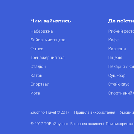
Чим зайнятись
Де поїсти
Набережна
Рибний рест
Бойові мистецтва
Кафе
Фітнес
Кав’ярня
Тренажерний зал
Піцерія
Стадіон
Пекарня / к
Каток
Суші-бар
Спортзал
Стейк-хаус
Йога
Спортивний 
Zruchno.Travel © 2017
Правила використання
Умови 
© 2017 ТОВ «Зручно». Всі права захищені. При використан