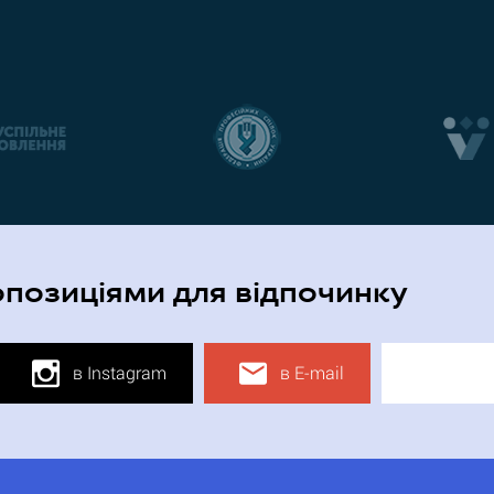
опозиціями для відпочинку
в Instagram
в E-mail