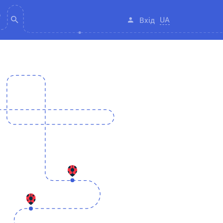
UA
Вхід