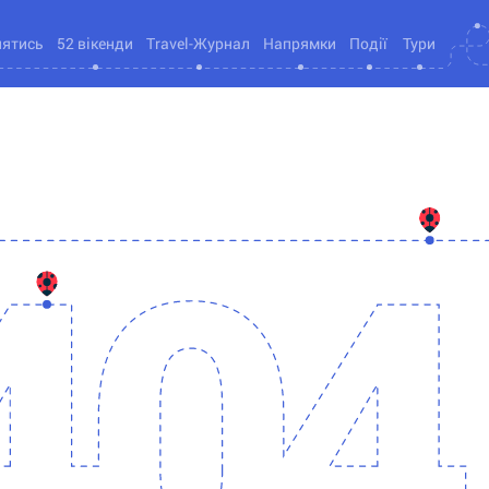
нятись
52 вікенди
Travel-Журнал
Напрямки
Події
Тури