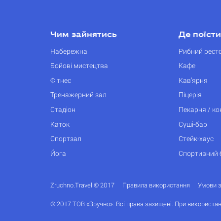
Чим зайнятись
Де поїсти
Набережна
Рибний рест
Бойові мистецтва
Кафе
Фітнес
Кав’ярня
Тренажерний зал
Піцерія
Стадіон
Пекарня / к
Каток
Суші-бар
Спортзал
Стейк-хаус
Йога
Спортивний 
Zruchno.Travel © 2017
Правила використання
Умови 
© 2017 ТОВ «Зручно». Всі права захищені. При використан