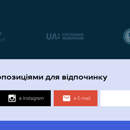
опозиціями для відпочинку
в Instagram
в E-mail