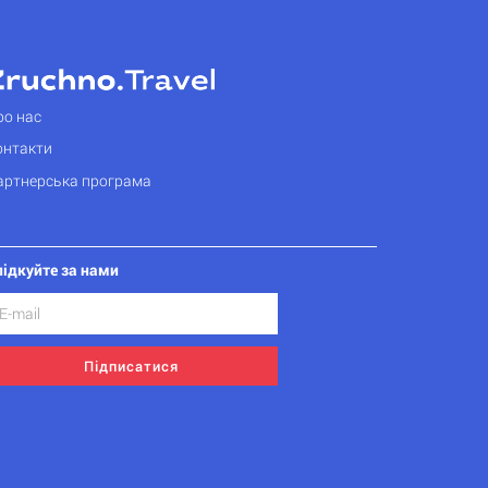
ро нас
онтакти
артнерська програма
лідкуйте за нами
Підписатися