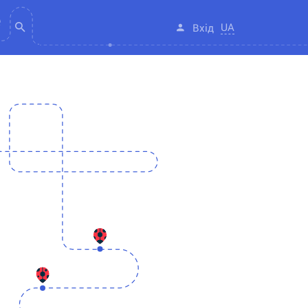
UA
Вхід