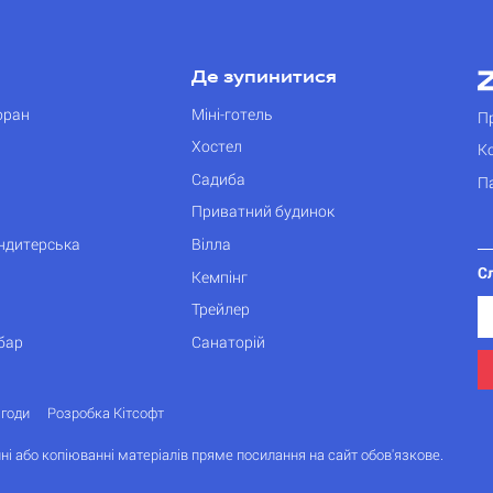
Де зупинитися
оран
Міні-готель
П
Хостел
К
Садиба
П
Приватний будинок
ондитерська
Вілла
С
Кемпінг
Трейлер
бар
Санаторій
згоди
Розробка Кітсофт
ні або копіюванні матеріалів пряме посилання на сайт обов'язкове.