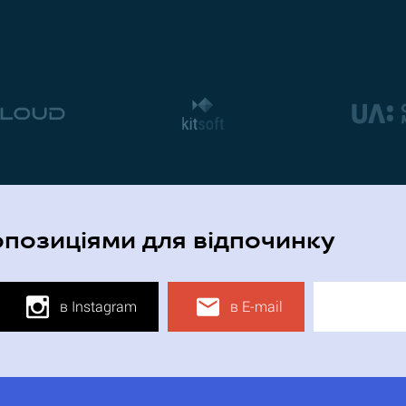
опозиціями для відпочинку
в Instagram
в E-mail