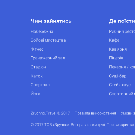
Чим зайнятись
Де поїсти
Набережна
Рибний рест
Бойові мистецтва
Кафе
Фітнес
Кав’ярня
Тренажерний зал
Піцерія
Стадіон
Пекарня / к
Каток
Суші-бар
Спортзал
Стейк-хаус
Йога
Спортивний 
Zruchno.Travel © 2017
Правила використання
Умови 
© 2017 ТОВ «Зручно». Всі права захищені. При використан