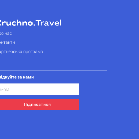
ро нас
онтакти
артнерська програма
лідкуйте за нами
Підписатися