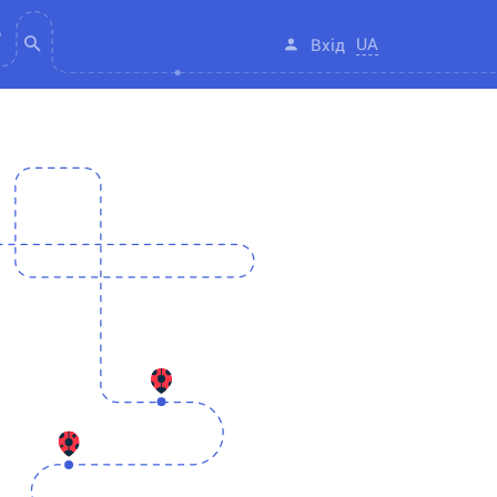
UA
Вхід