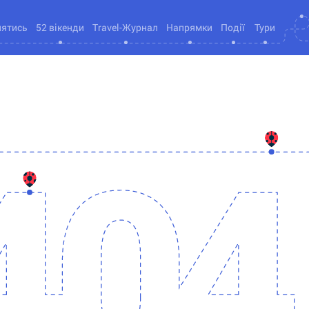
нятись
52 вікенди
Travel-Журнал
Напрямки
Події
Тури