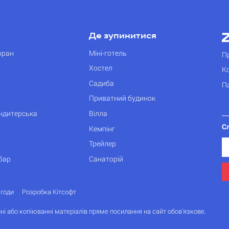
Де зупинитися
оран
Міні-готель
П
Хостел
К
Садиба
П
Приватний будинок
ондитерська
Вілла
С
Кемпінг
Трейлер
бар
Санаторій
згоди
Розробка Кітсофт
ні або копіюванні матеріалів пряме посилання на сайт обов'язкове.