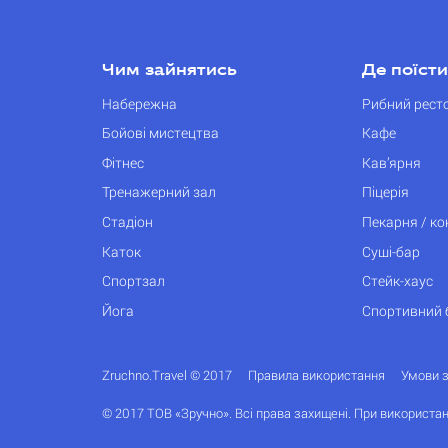
Чим зайнятись
Де поїсти
Набережна
Рибний рест
Бойові мистецтва
Кафе
Фітнес
Кав’ярня
Тренажерний зал
Піцерія
Стадіон
Пекарня / к
Каток
Суші-бар
Спортзал
Стейк-хаус
Йога
Спортивний 
Zruchno.Travel © 2017
Правила використання
Умови 
© 2017 ТОВ «Зручно». Всі права захищені. При використан