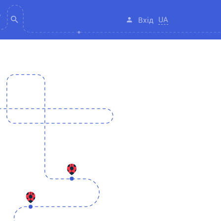
UA
Вхід