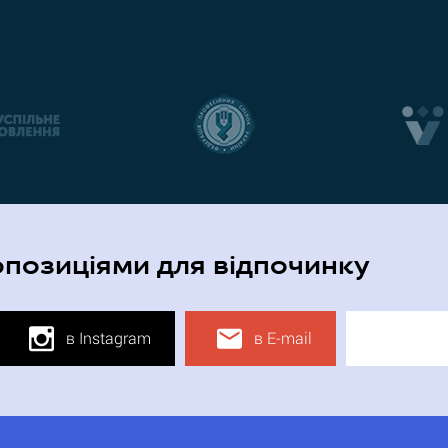
опозиціями для відпочинку
в Instagram
в E-mail