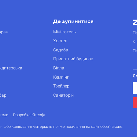
Де зупинитися
оран
Міні-готель
П
Хостел
К
Садиба
П
Приватний будинок
ондитерська
Вілла
С
Кемпінг
Трейлер
бар
Санаторій
згоди
Розробка Кітсофт
ні або копіюванні матеріалів пряме посилання на сайт обов'язкове.