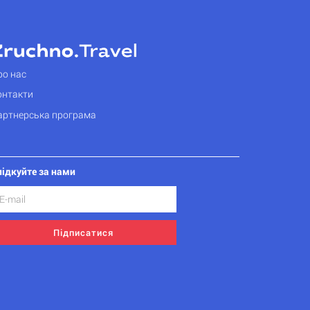
ро нас
онтакти
артнерська програма
лідкуйте за нами
Підписатися