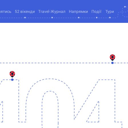
нятись
52 вікенди
Travel-Журнал
Напрямки
Події
Тури