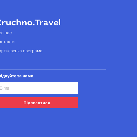
ро нас
онтакти
артнерська програма
лідкуйте за нами
Підписатися