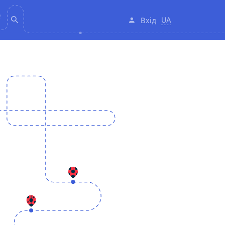
UA
Вхід