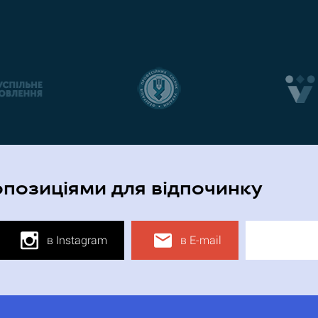
опозиціями для відпочинку
в Instagram
в E-mail