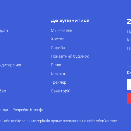
Де зупинитися
оран
Міні-готель
П
Хостел
К
Садиба
П
Приватний будинок
ондитерська
Вілла
С
Кемпінг
Трейлер
бар
Санаторій
згоди
Розробка Кітсофт
ні або копіюванні матеріалів пряме посилання на сайт обов'язкове.