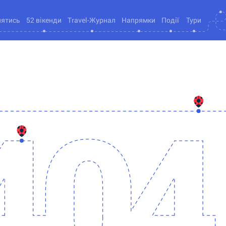
нятись
52 вікенди
Travel-Журнал
Напрямки
Події
Тури