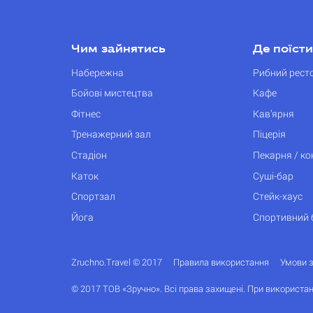
Чим зайнятись
Де поїсти
Набережна
Рибний рест
Бойові мистецтва
Кафе
Фітнес
Кав’ярня
Тренажерний зал
Піцерія
Стадіон
Пекарня / к
Каток
Суші-бар
Спортзал
Стейк-хаус
Йога
Спортивний 
Zruchno.Travel © 2017
Правила використання
Умови 
© 2017 ТОВ «Зручно». Всі права захищені. При використан