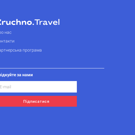
ро нас
онтакти
артнерська програма
лідкуйте за нами
Підписатися