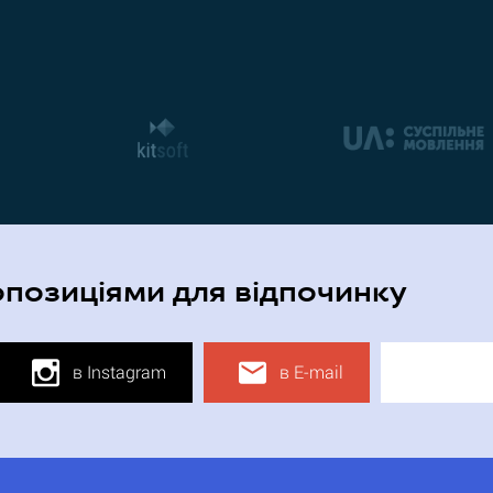
опозиціями для відпочинку
в Instagram
в E-mail