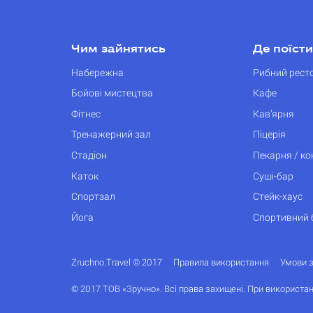
Чим зайнятись
Де поїсти
Набережна
Рибний рест
Бойові мистецтва
Кафе
Фітнес
Кав’ярня
Тренажерний зал
Піцерія
Стадіон
Пекарня / к
Каток
Суші-бар
Спортзал
Стейк-хаус
Йога
Спортивний 
Zruchno.Travel © 2017
Правила використання
Умови 
© 2017 ТОВ «Зручно». Всі права захищені. При використан