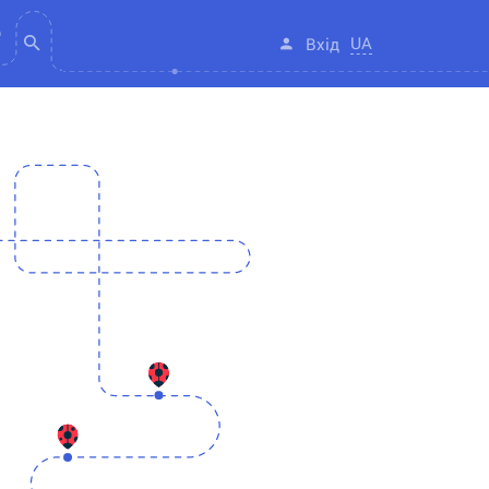
UA
Вхід