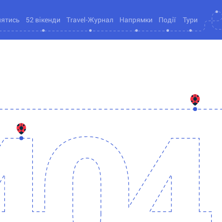
нятись
52 вікенди
Travel-Журнал
Напрямки
Події
Тури