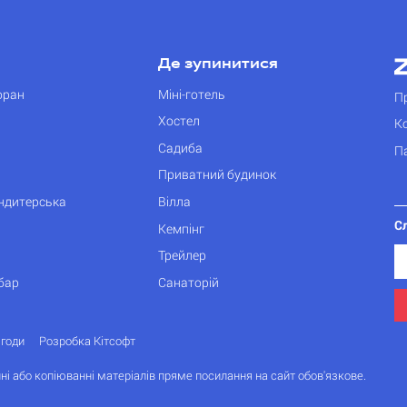
Де зупинитися
оран
Міні-готель
П
Хостел
К
Садиба
П
Приватний будинок
ондитерська
Вілла
С
Кемпінг
Трейлер
бар
Санаторій
згоди
Розробка Кітсофт
ні або копіюванні матеріалів пряме посилання на сайт обов'язкове.