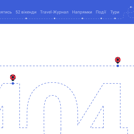
нятись
52 вікенди
Travel-Журнал
Напрямки
Події
Тури