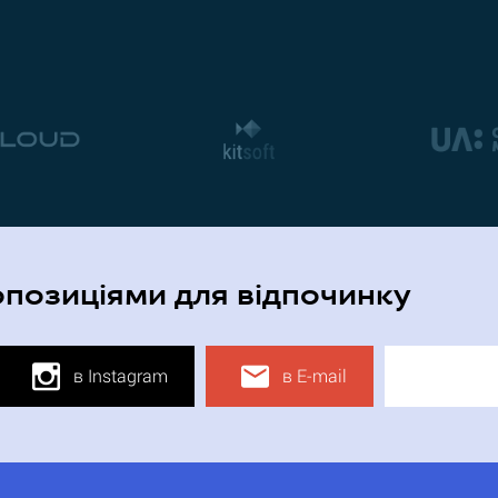
опозиціями для відпочинку
в Instagram
в E-mail