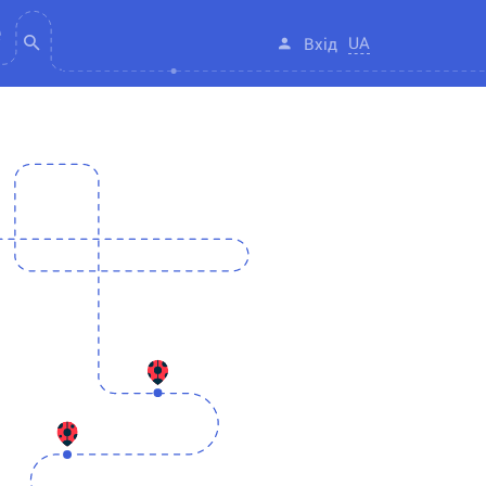
UA
Вхід