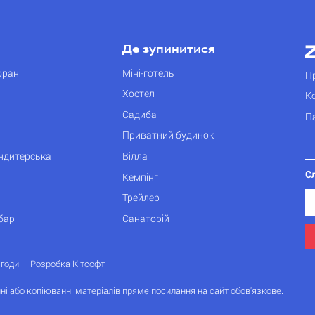
Де зупинитися
оран
Міні-готель
П
Хостел
К
Садиба
П
Приватний будинок
ондитерська
Вілла
С
Кемпінг
Трейлер
бар
Санаторій
згоди
Розробка Кітсофт
ні або копіюванні матеріалів пряме посилання на сайт обов'язкове.