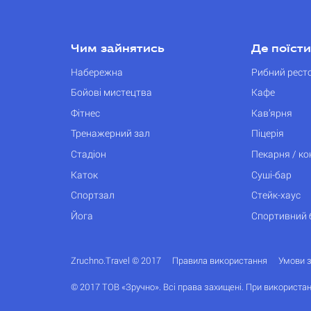
Чим зайнятись
Де поїсти
Набережна
Рибний рест
Бойові мистецтва
Кафе
Фітнес
Кав’ярня
Тренажерний зал
Піцерія
Стадіон
Пекарня / к
Каток
Суші-бар
Спортзал
Стейк-хаус
Йога
Спортивний 
Zruchno.Travel © 2017
Правила використання
Умови 
© 2017 ТОВ «Зручно». Всі права захищені. При використан