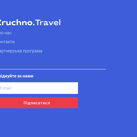
ро нас
онтакти
артнерська програма
лідкуйте за нами
Підписатися