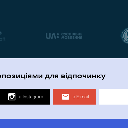
опозиціями для відпочинку
в Instagram
в E-mail