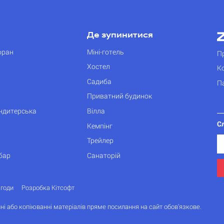
Де зупинитися
оран
Міні-готель
П
Хостел
К
Садиба
П
Приватний будинок
ондитерська
Вілла
С
Кемпінг
Трейлер
бар
Санаторій
згоди
Розробка Кітсофт
ні або копіюванні матеріалів пряме посилання на сайт обов'язкове.