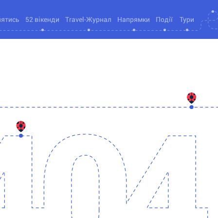
нятись
52 вікенди
Travel-Журнал
Напрямки
Події
Тури