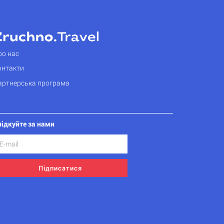
ро нас
онтакти
артнерська програма
лідкуйте за нами
Підписатися