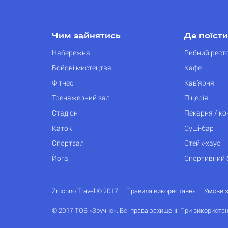
Чим зайнятись
Де поїсти
Набережна
Рибний рест
Бойові мистецтва
Кафе
Фітнес
Кав’ярня
Тренажерний зал
Піцерія
Стадіон
Пекарня / к
Каток
Суші-бар
Спортзал
Стейк-хаус
Йога
Спортивний 
Zruchno.Travel © 2017
Правила використання
Умови 
© 2017 ТОВ «Зручно». Всі права захищені. При використан