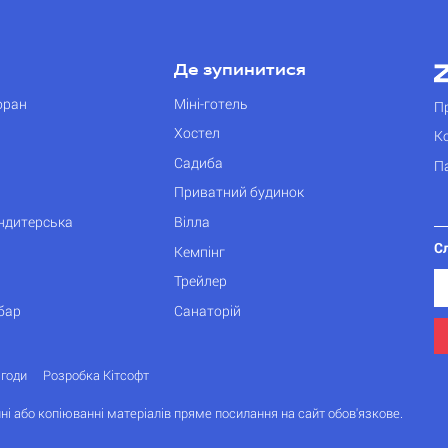
Де зупинитися
оран
Міні-готель
П
Хостел
К
Садиба
П
Приватний будинок
ондитерська
Вілла
С
Кемпінг
Трейлер
бар
Санаторій
згоди
Розробка Кітсофт
ні або копіюванні матеріалів пряме посилання на сайт обов'язкове.