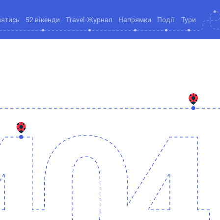
нятись
52 вікенди
Travel-Журнал
Напрямки
Події
Тури