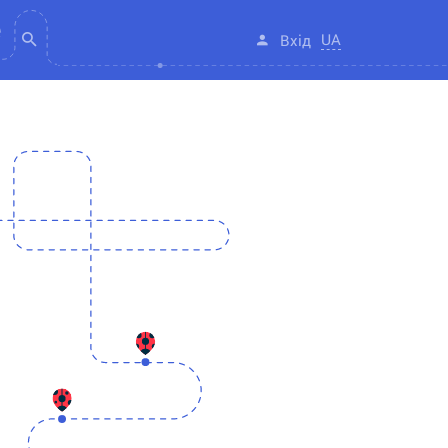
UA
Вхід