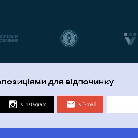
опозиціями для відпочинку
в Instagram
в E-mail