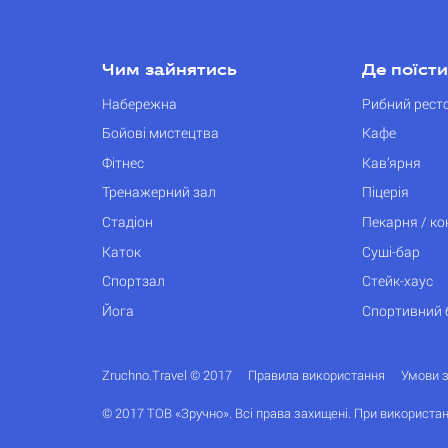
Чим зайнятись
Де поїсти
Набережна
Рибний рест
Бойові мистецтва
Кафе
Фітнес
Кав’ярня
Тренажерний зал
Піцерія
Стадіон
Пекарня / к
Каток
Суші-бар
Спортзал
Стейк-хаус
Йога
Спортивний 
Zruchno.Travel © 2017
Правила використання
Умови 
© 2017 ТОВ «Зручно». Всі права захищені. При використан