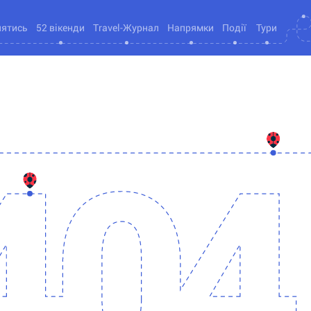
нятись
52 вікенди
Travel-Журнал
Напрямки
Події
Тури