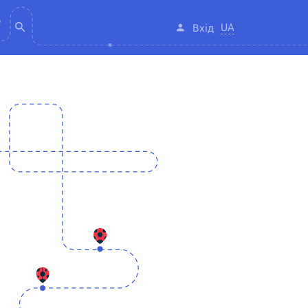
UA
Вхід