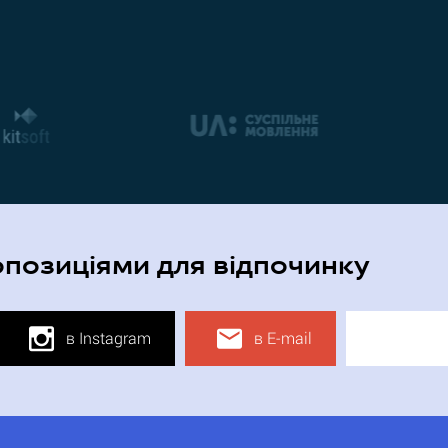
опозиціями для відпочинку
в Instagram
в E-mail