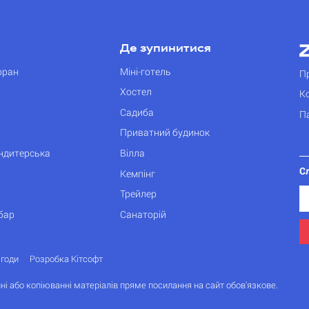
Де зупинитися
оран
Міні-готель
П
Хостел
К
Садиба
П
Приватний будинок
ондитерська
Вілла
С
Кемпінг
Трейлер
бар
Санаторій
згоди
Розробка Кітсофт
ні або копіюванні матеріалів пряме посилання на сайт обов'язкове.