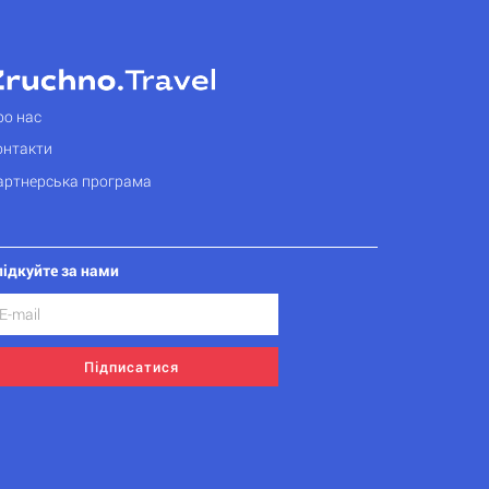
ро нас
онтакти
артнерська програма
лідкуйте за нами
Підписатися