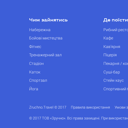
Чим зайнятись
Де поїсти
Набережна
Рибний рест
Бойові мистецтва
Кафе
Фітнес
Кав’ярня
Тренажерний зал
Піцерія
Стадіон
Пекарня / к
Каток
Суші-бар
Спортзал
Стейк-хаус
Йога
Спортивний 
Zruchno.Travel © 2017
Правила використання
Умови 
© 2017 ТОВ «Зручно». Всі права захищені. При використан