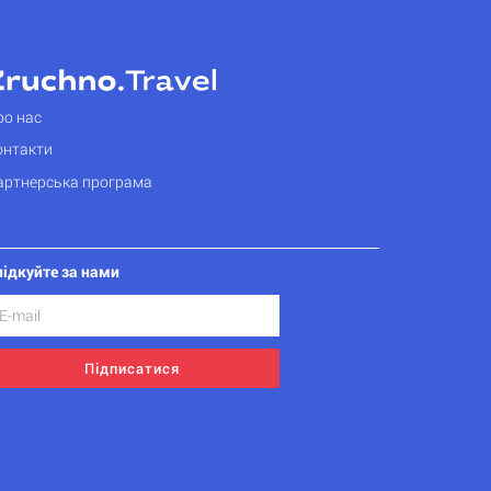
ро нас
онтакти
артнерська програма
лідкуйте за нами
Підписатися