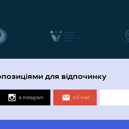
опозиціями для відпочинку
в Instagram
в E-mail