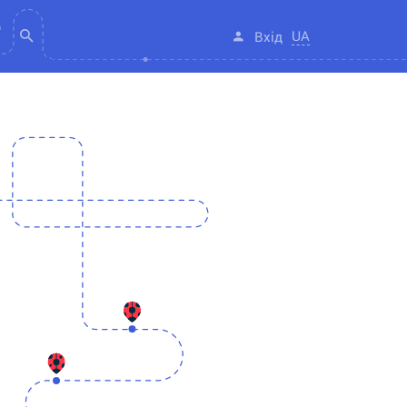
UA
Вхід