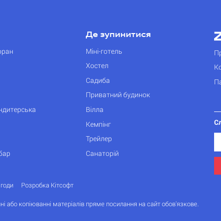
Де зупинитися
оран
Міні-готель
П
Хостел
К
Садиба
П
Приватний будинок
ондитерська
Вілла
С
Кемпінг
Трейлер
бар
Санаторій
згоди
Розробка Кітсофт
ні або копіюванні матеріалів пряме посилання на сайт обов'язкове.