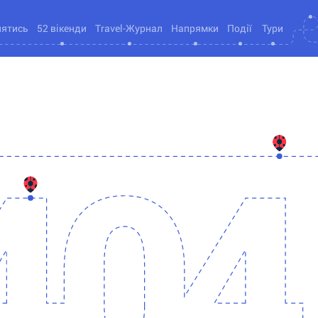
нятись
52 вікенди
Travel-Журнал
Напрямки
Події
Тури