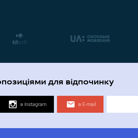
опозиціями для відпочинку
в Instagram
в E-mail