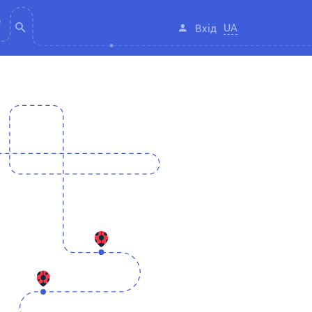
UA
Вхід