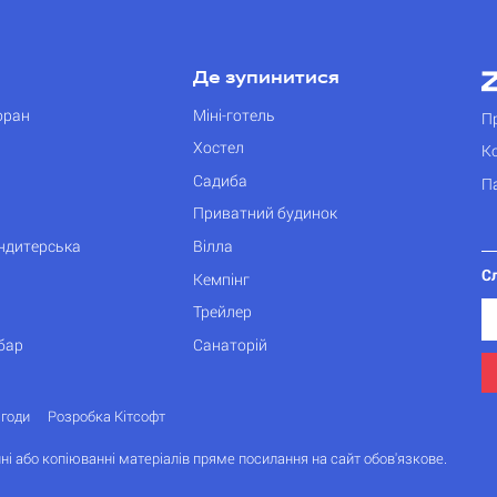
Де зупинитися
оран
Міні-готель
П
Хостел
К
Садиба
П
Приватний будинок
ондитерська
Вілла
С
Кемпінг
Трейлер
бар
Санаторій
згоди
Розробка Кітсофт
ні або копіюванні матеріалів пряме посилання на сайт обов'язкове.