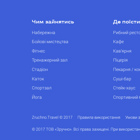
Чим зайнятись
Де поїсти
Набережна
Рибний рест
Бойові мистецтва
Кафе
Фітнес
Кав’ярня
Тренажерний зал
Піцерія
Стадіон
Пекарня / к
Каток
Суші-бар
Спортзал
Стейк-хаус
Йога
Спортивний 
Zruchno.Travel © 2017
Правила використання
Умови 
© 2017 ТОВ «Зручно». Всі права захищені. При використан