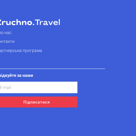
ро нас
онтакти
артнерська програма
лідкуйте за нами
Підписатися