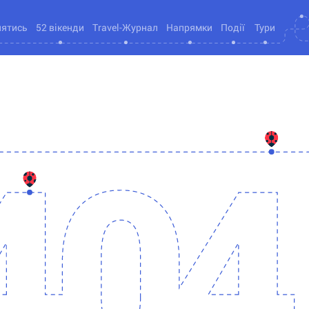
нятись
52 вікенди
Travel-Журнал
Напрямки
Події
Тури