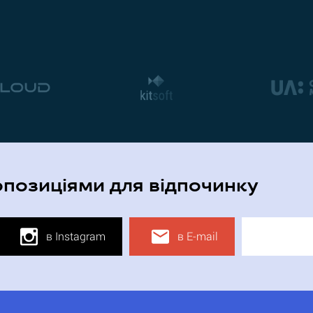
опозиціями для відпочинку
в Instagram
в E-mail