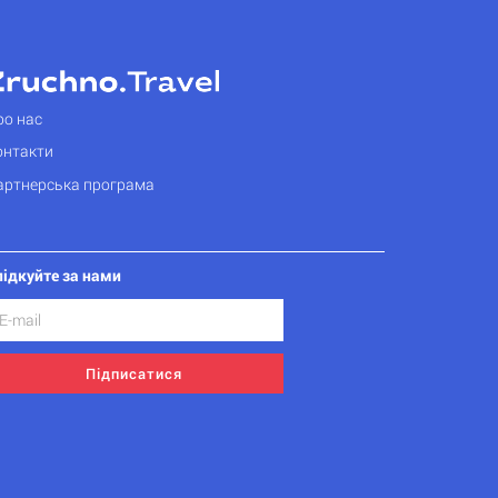
ро нас
онтакти
артнерська програма
лідкуйте за нами
Підписатися