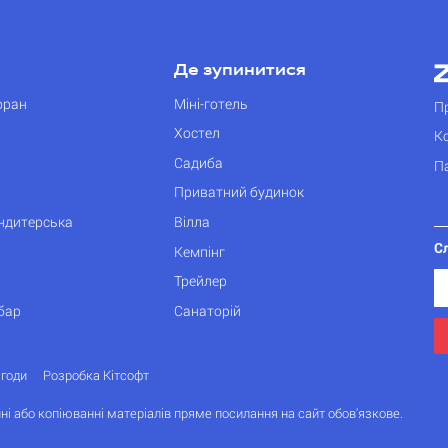
Де зупинитися
оран
Міні-готель
П
Хостел
К
Садиба
П
Приватний будинок
ондитерська
Вілла
С
Кемпінг
Трейлер
бар
Санаторій
згоди
Розробка Кітсофт
ні або копіюванні матеріалів пряме посилання на сайт обов'язкове.