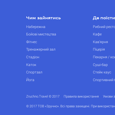
Чим зайнятись
Де поїсти
Набережна
Рибний рест
Бойові мистецтва
Кафе
Фітнес
Кав’ярня
Тренажерний зал
Піцерія
Стадіон
Пекарня / к
Каток
Суші-бар
Спортзал
Стейк-хаус
Йога
Спортивний 
Zruchno.Travel © 2017
Правила використання
Умови 
© 2017 ТОВ «Зручно». Всі права захищені. При використан