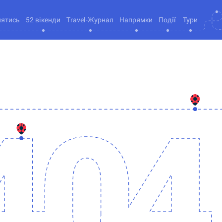
нятись
52 вікенди
Travel-Журнал
Напрямки
Події
Тури