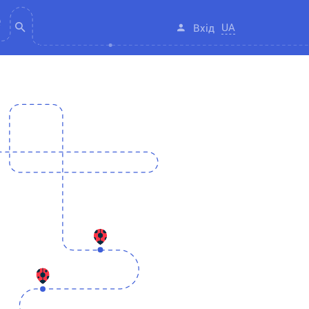
UA
Вхід