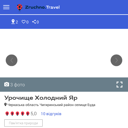
2
0
0
3 фото
3 фото
3 фото
Урочище Холодний Яр
Черкаська область Чигиринський район селище Буда
5,0
10
відгуків
Пам’ятка природи
Урочище Холодний Яр