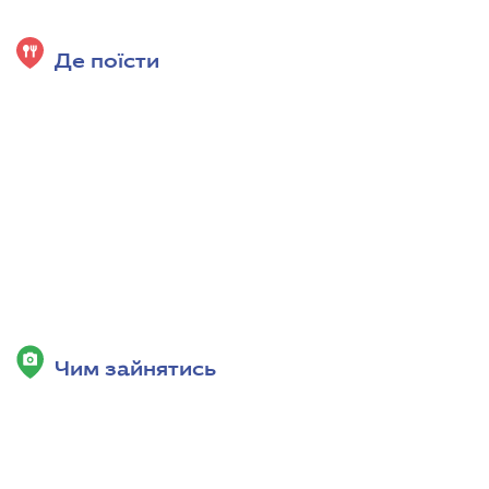
Де поїсти
Чим зайнятись