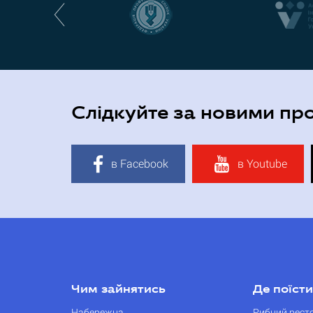
Слідкуйте за новими пр
в Facebook
в Youtube
Чим зайнятись
Де поїсти
Набережна
Рибний рест