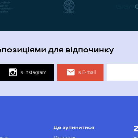
опозиціями для відпочинку
в Instagram
в E-mail
Де зупинитися
оран
Міні-готель