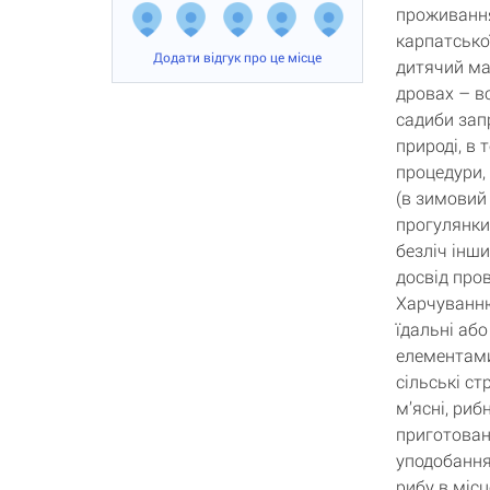
проживання
карпатської
Додати відгук про це місце
дитячий ма
дровах – в
садиби зап
природі, в 
процедури, 
(в зимовий 
прогулянки
безліч інш
досвід пров
Харчуванню
їдальні аб
елементами
сільські с
м’ясні, риб
приготован
уподобання
рибу в місц