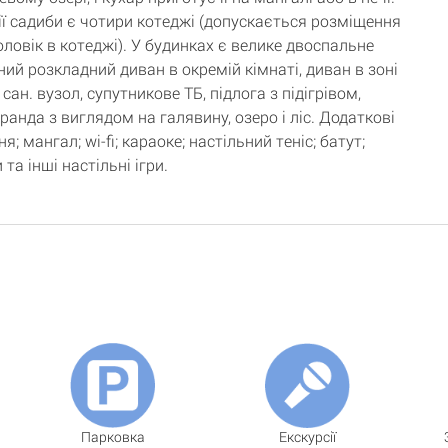
ії садиби є чотири котеджі (допускається розміщення
ловік в котеджі). У будинках є велике двоспальне
ний розкладний диван в окремій кімнаті, диван в зоні
 сан. вузол, супутникове ТБ, підлога з підігрівом,
ранда з виглядом на галявину, озеро і ліс. Додаткові
я; мангал; wi-fi; караоке; настільний теніс; батут;
 та інші настільні ігри.
Парковка
Екскурсії