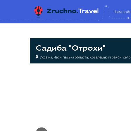
Чим зай
Садиба "Отрохи"
Україна, Чернігівська область, Козелецький район, сел
Садиба
Садиба
Садиба
Садиба
Садиба
Садиба
Садиба
Садиба
Садиба
Садиба
Садиба
Садиба