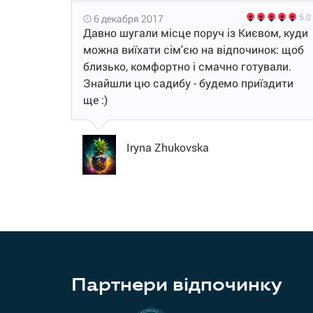
5.0
6 декабря 2017
Давно шугали місце поруч із Києвом, куди
можна виїхати сім'єю на відпочинок: щоб
близько, комфортно і смачно готували.
Знайшли цю садибу - будемо приїздити
ще :)
Iryna Zhukovska
Партнери відпочинку