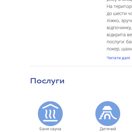
На територ
до шести чо
ліжко, зруч
відпочинку,
відкрита ве
послуги: бан
покер, шахи
Читати далі
Послуги
Баня сауна
Дитячий