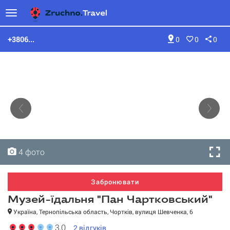
+3806...
0
0
0
4 фото
4 фото
4 фото
4 фото
Забронювати
Музей-їдальня "Пан Чартковський"
Україна, Тернопільська область, Чортків, вулиця Шевченка, 6
3,0
2
відгуків