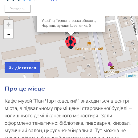
Музей-їдальня "Пан
Ресторан
Чартковський"
Україна, Тернопільська область,
+
Чортків, вулиця Шевченка, 6
-
Як дістатися
Leaflet
Про це місце
Кафе-музей "Пан Чартковський" знаходиться в центрі
міста, в підвальному приміщенні старовинної будівлі –
колишнього домініканського монастиря. Зали
оформлено тематично: бібліотека, пивоварня, кінозал,
музичний салон, цирульня-вбиральня. Тут можна не
тільки поїсти, а й познайомитися з історією міста,