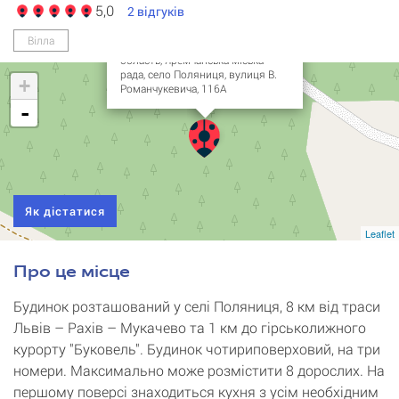
Вілла "Вервольф"
5,0
2
відгуків
(Werwolf)
Вілла
Україна, Івано-Франківська
область, Яремчанська міська
рада, село Поляниця, вулиця В.
+
Романчукевича, 116А
-
Як дістатися
Leaflet
Про це місце
Будинок розташований у селі Поляниця, 8 км від траси
Львів – Рахів – Мукачево та 1 км до гірськолижного
курорту "Буковель". Будинок чотириповерховий, на три
номери. Максимально може розмістити 8 дорослих. На
першому поверсі знаходиться кухня з усім необхідним