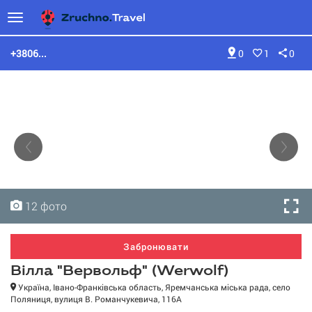
+3806...
0
1
0
12 фото
12 фото
12 фото
12 фото
12 фото
12 фото
12 фото
12 фото
12 фото
12 фото
12 фото
12 фото
Забронювати
Вілла "Вервольф" (Werwolf)
Україна, Івано-Франківська область, Яремчанська міська рада, село
Поляниця, вулиця В. Романчукевича, 116А