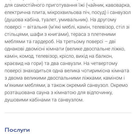
для самостійного приготування їжі (чайник, кавоварка,
електрична плита, мікрохвильова піч, посуд) і санвузол
(душова кабіна, туалет, умивальник). На другому
поверсі – вітальня (м’які меблі, камін, телевізор, стіл зі
стільцями, шафи з книгами), тераса з плетеними
меблями та гардероб. На третьому поверсі – дві
однакові двомісні кімнати (велике двоспальне ліжко,
камін, комод, телевізор, крісло, вихід на балкон,
краєвид на гори) та два санвузли. На четвертому
поверсі знаходиться одна велика чотиримісна кімната
з двома великими двоспальними ліжками, каміном і
м’якими меблями, а також окремий санвузол. Окремо
розташована сауна з кімнатою для відпочинку,
душовими кабінами та санвузлом.
Послуги