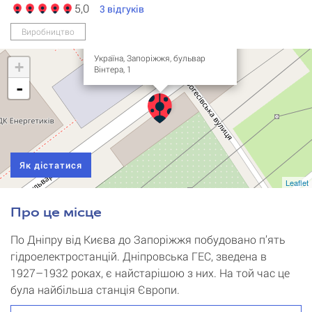
5,0
3
відгуків
Дніпровська
гідроелектростанція
Виробництво
(тури від 400 грн)
Україна, Запоріжжя, бульвар
+
Вінтера, 1
-
Як дістатися
Leaflet
Про це місце
По Дніпру від Києва до Запоріжжя побудовано п’ять
гідроелектростанцій. Дніпровська ГЕС, зведена в
1927–1932 роках, є найстарішою з них. На той час це
була найбільша станція Європи.