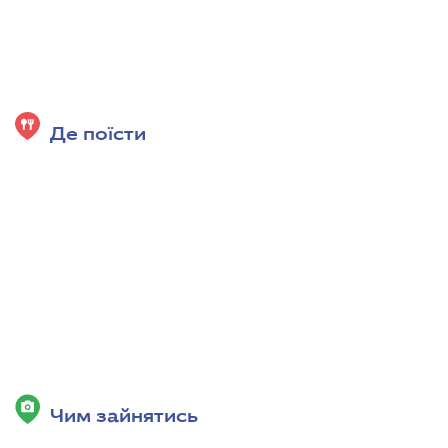
Де поїсти
Чим зайнятись