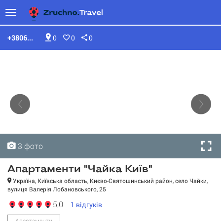
+3806...
0
0
0
3 фото
3 фото
3 фото
Апартаменти "Чайка Київ"
Україна, Київська область, Києво-Святошинський район, село Чайки,
вулиця Валерія Лобановського, 25
Апартаменти "Чайка
5,0
1
відгуків
Київ"
Апартаменти