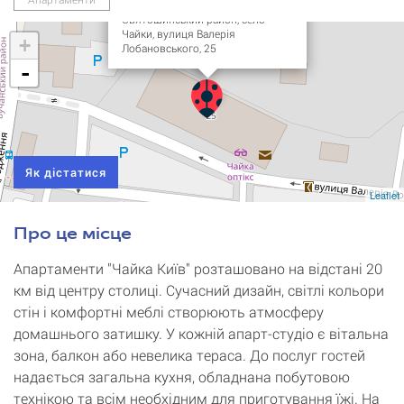
Україна, Київська область, Києво-
Святошинський район, село
Чайки, вулиця Валерія
+
Лобановського, 25
-
Як дістатися
Leaflet
Про це місце
Апартаменти "Чайка Київ" розташовано на відстані 20
км від центру столиці. Сучасний дизайн, світлі кольори
стін і комфортні меблі створюють атмосферу
домашнього затишку. У кожній апарт-студіо є вітальна
зона, балкон або невелика тераса. До послуг гостей
надається загальна кухня, обладнана побутовою
технікою та всім необхідним для приготування їжі. На