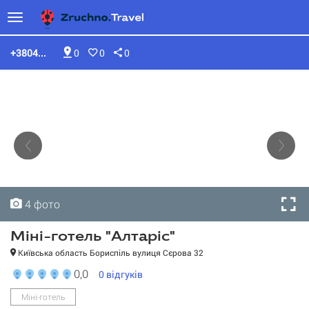
+3804...
0
0
0
4 фото
4 фото
4 фото
4 фото
Міні-готель "Алтаріс"
Київська область Бориспіль вулиця Сєрова 32
0,0
0
відгуків
Міні-готель
Міні-готель "Алтаріс"