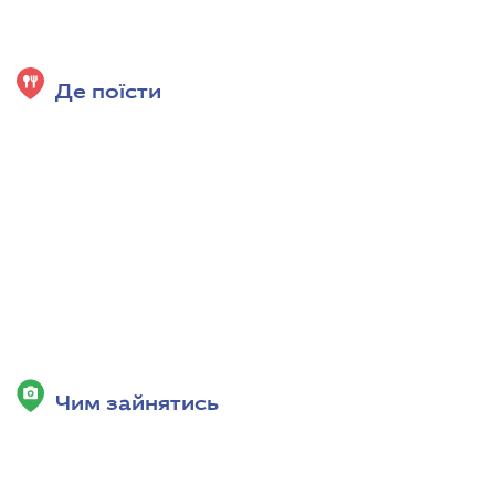
Де поїсти
Чим зайнятись