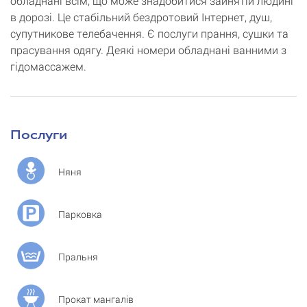
обладнані всім, що може знадобитися зайнятій людині
в дорозі. Це стабільний бездротовий Інтернет, душ,
супутникове телебачення. Є послуги прання, сушки та
прасування одягу. Деякі номери обладнані ванними з
гідомассажем.
Послуги
Няня
Парковка
Пральня
Прокат мангалів