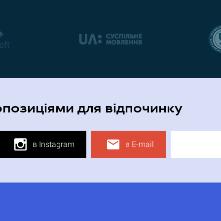
опозиціями для відпочинку
в Instagram
в E-mail