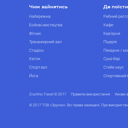
Чим зайнятись
Де поїсти
Набережна
Рибний рест
Бойові мистецтва
Кафе
Фітнес
Кав’ярня
Тренажерний зал
Піцерія
Стадіон
Пекарня / к
Каток
Суші-бар
Спортзал
Стейк-хаус
Йога
Спортивний 
Zruchno.Travel © 2017
Правила використання
Умови 
© 2017 ТОВ «Зручно». Всі права захищені. При використан