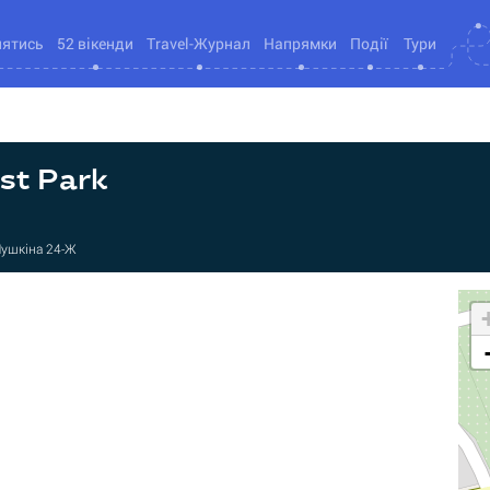
нятись
52 вікенди
Travel-Журнал
Напрямки
Події
Тури
st Park
Пушкіна 24-Ж