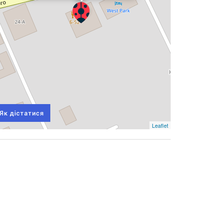
Як дістатися
Leaflet