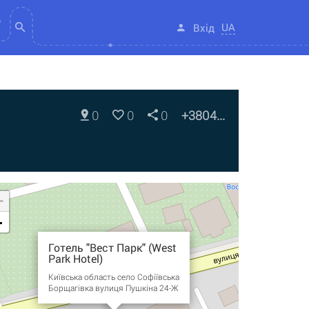
UA
Вхід
0
0
0
+3804...
+
-
Готель "Вест Парк" (West
Park Hotel)
Київська область село Софіївська
Борщагівка вулиця Пушкіна 24-Ж