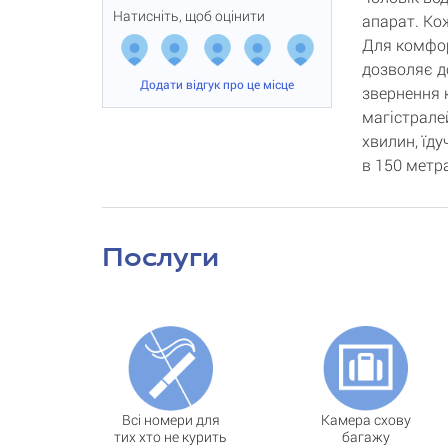
Натисніть, щоб оцінити
апарат. Ко
Для комфор
дозволяє д
Додати відгук про це місце
звернення 
магістрале
хвилин, їд
в 150 метра
Послуги
Всі номери для
Камера схову
тих хто не курить
багажу