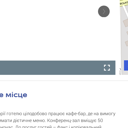
е місце
орії готелю цілодобово працює кафе-бар, де на вимогу
мати дієтичне меню. Конференц-зал вміщує 50
дночас. До послуг гостей – факс і копіювальний