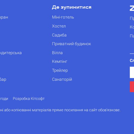
Де зупинитися
оран
Міні-готель
П
Хостел
К
Садиба
П
Приватний будинок
ондитерська
Вілла
С
Кемпінг
Трейлер
бар
Санаторій
згоди
Розробка Кітсофт
ні або копіюванні матеріалів пряме посилання на сайт обов'язкове.