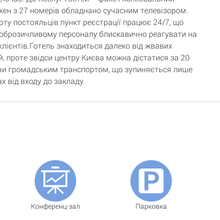
жен з 27 номерів обладнано сучасним телевізором.
ту постояльців пункт реєстрації працює 24/7, що
оброзичливому персоналу блискавично реагувати на
клієнтів.Готель знаходиться далеко від жвавих
й, проте звідси центру Києва можна дістатися за 20
учи громадським транспортом, що зупиняється лише
х від входу до закладу.
Конференц-зал
Парковка