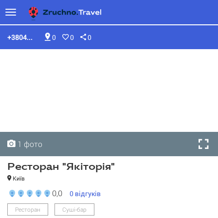
+3804...
0
0
0
1 фото
Ресторан "Якіторія"
Київ
0,0
0
відгуків
Ресторан
Суші-бар