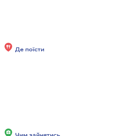
Де поїсти
Чим зайнятись