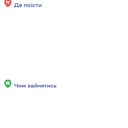
Де поїсти
Чим зайнятись