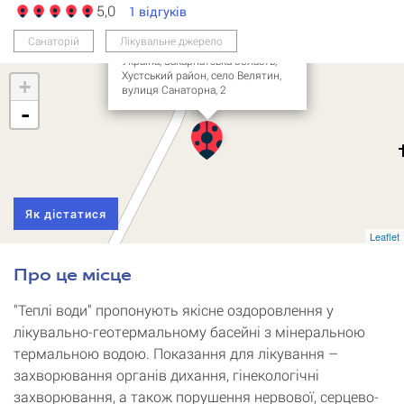
5,0
1
відгуків
Туристичний комплекс
"Теплі води"
Санаторій
Лікувальне джерело
Україна, Закарпатська область,
Хустський район, село Велятин,
+
вулиця Санаторна, 2
-
Як дістатися
Leaflet
Про це місце
"Теплі води" пропонують якісне оздоровлення у
лікувально-геотермальному басейні з мінеральною
термальною водою. Показання для лікування –
захворювання органів дихання, гінекологічні
захворювання, а також порушення нервової, серцево-