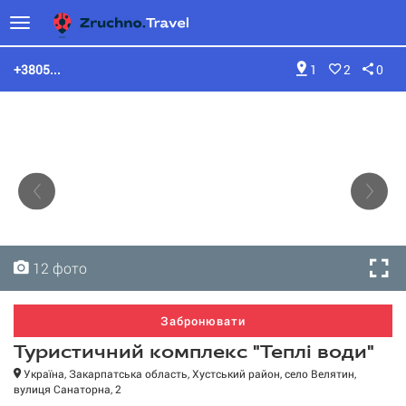
+3805...
1
2
0
12 фото
12 фото
12 фото
12 фото
12 фото
12 фото
12 фото
12 фото
12 фото
12 фото
12 фото
12 фото
Забронювати
Туристичний комплекс "Теплі води"
Україна, Закарпатська область, Хустський район, село Велятин,
вулиця Санаторна, 2