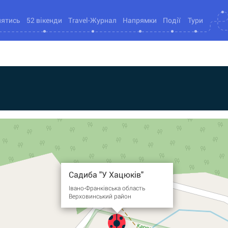
нятись
52 вікенди
Travel-Журнал
Напрямки
Події
Тури
Садиба "У Хацюків"
Івано-Франківська область
Верховинський район