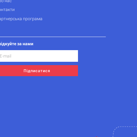
ро нас
онтакти
артнерська програма
лідкуйте за нами
Підписатися