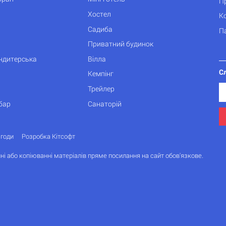
П
Хостел
К
Садиба
П
Приватний будинок
ондитерська
Вілла
С
Кемпінг
Трейлер
бар
Санаторій
згоди
Розробка Кітсофт
ні або копіюванні матеріалів пряме посилання на сайт обов'язкове.