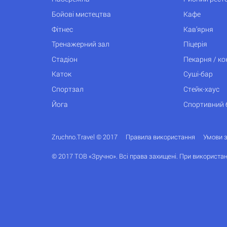
Бойові мистецтва
Кафе
Фітнес
Кав’ярня
Тренажерний зал
Піцерія
Стадіон
Пекарня / к
Каток
Суші-бар
Спортзал
Стейк-хаус
Йога
Спортивний 
Zruchno.Travel © 2017
Правила використання
Умови 
© 2017 ТОВ «Зручно». Всі права захищені. При використан