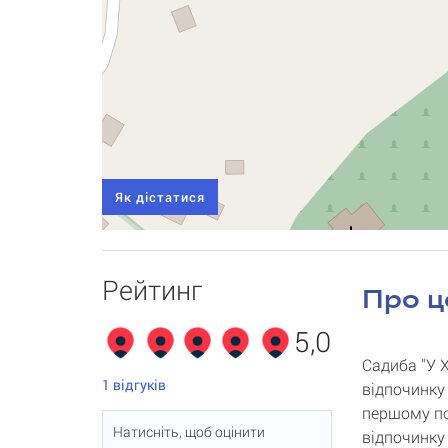
Як дістатися
Рейтинг
Про ц
5,0
Садиба "У 
1
відгуків
відпочинку 
першому по
Натисніть, щоб оцінити
відпочинку 