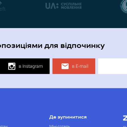
опозиціями для відпочинку
в Instagram
в E-mail
Де зупинитися
оран
Міні-готель