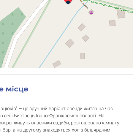
е місце
Хацюків" – це зручний варіант оренди житла на час
в селі Бистрець Івано-Франківської області. На
версі живуть власники садиби, розташовано кімнату
і бар, а на другому знаходяться хол з більярдним