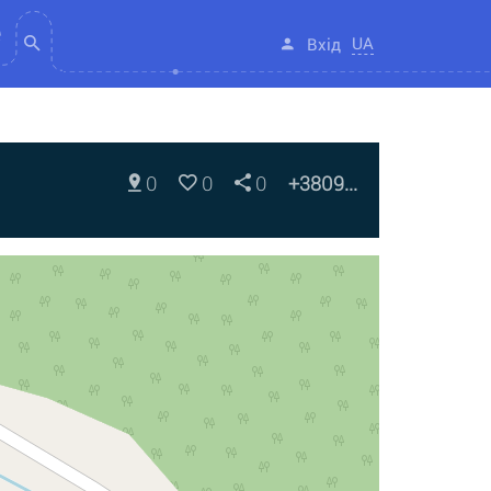
UA
Вхід
0
0
0
+3809...