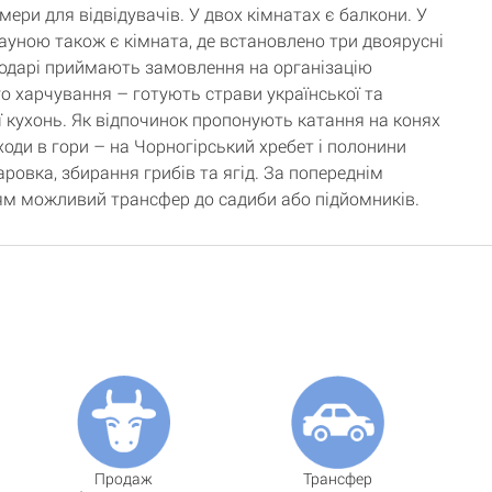
мери для відвідувачів. У двох кімнатах є балкони. У
сауною також є кімната, де встановлено три двоярусні
подарі приймають замовлення на організацію
о харчування – готують страви української та
ї кухонь. Як відпочинок пропонують катання на конях
оходи в гори – на Чорногірський хребет і полонини
ровка, збирання грибів та ягід. За попереднім
м можливий трансфер до садиби або підйомників.
Продаж
Трансфер