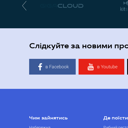
Слідкуйте за новими пр
в Facebook
в Youtube
Чим зайнятись
Де поїсти
Набережна
Рибний рест