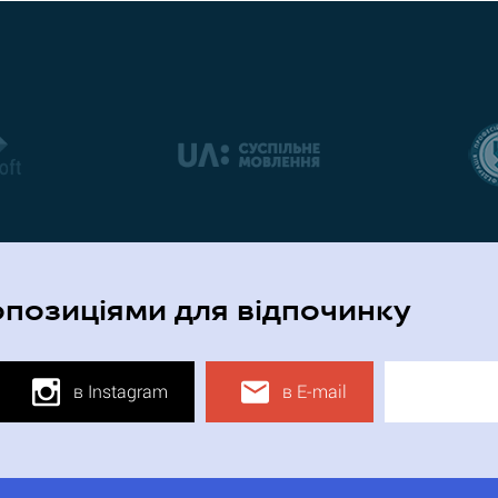
опозиціями для відпочинку
в Instagram
в E-mail