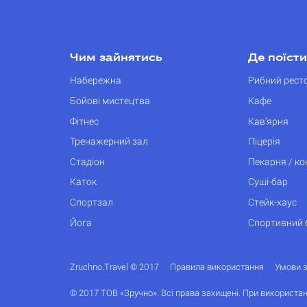
Чим зайнятись
Де поїсти
Набережна
Рибний рест
Бойові мистецтва
Кафе
Фітнес
Кав’ярня
Тренажерний зал
Піцерія
Стадіон
Пекарня / к
Каток
Суші-бар
Спортзал
Стейк-хаус
Йога
Спортивний 
Zruchno.Travel © 2017
Правила використання
Умови 
© 2017 ТОВ «Зручно». Всі права захищені. При використан