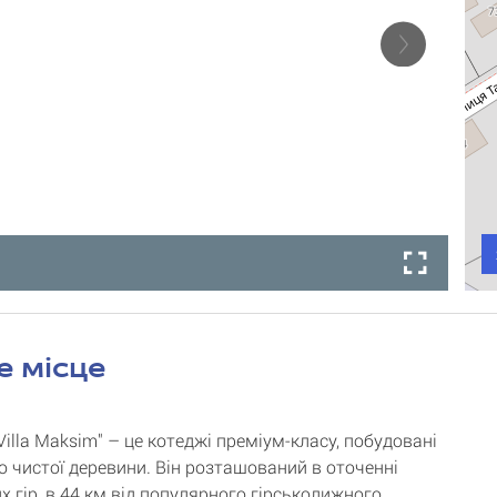
е місце
illa Maksim" – це котеджі преміум-класу, побудовані
о чистої деревини. Він розташований в оточенні
 гір, в 44 км від популярного гірськолижного