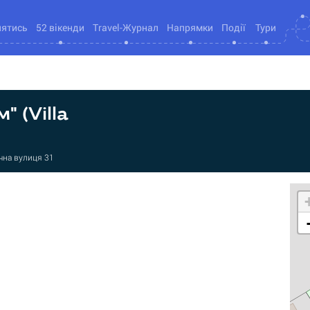
нятись
52 вікенди
Travel-Журнал
Напрямки
Події
Тури
 (Villa
чна вулиця 31