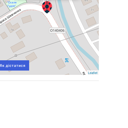
Як дістатися
Leaflet