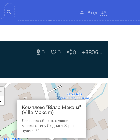
UA
Вхід
0
0
0
+3806...
+
-
Комплекс "Вілла Максім"
(Villa Maksim)
Львівська область селище
міського типу Східниця Зарічна
вулиця 31