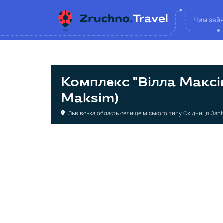
Чим зай
Комплекс "Вілла Максім"
Maksim)
Львівська область селище міського типу Східниця Зарі
Готель
Готель
Готель
Готель
Вілла
Вілла
Вілла
Вілла