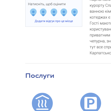
Натисніть, щоб оцінити
курорту Сл
ванною кім
котеджах є
Додати відгук про це місце
Гості мают
користуван
приватним 
чепурна, зн
тут все спр
Карпатсько
Послуги