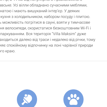
авське. Усі вілли обладнано сучасними меблями,
натою і мають вишуканий інтер’єр. У деяких
 кухня з холодильником, набором посуду і плитою.
ь можливість погрітися в сауні, взяти у тимчасове
ня велосипеди, скористатися безкоштовним Wi-Fi і
паркуванням. Вся територія "Villa Maksim" дуже
аходиться далеко від траси і недалеко від річки, тому
ияє спокійному відпочинку на лоні чарівної природи
го краю.