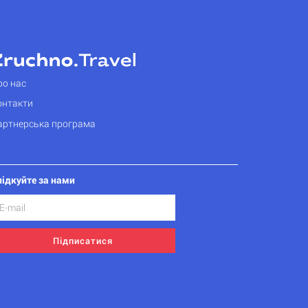
ро нас
онтакти
артнерська програма
лідкуйте за нами
Підписатися