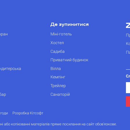
Де зупинитися
оран
Міні-готель
П
Хостел
К
Садиба
П
Приватний будинок
ондитерська
Вілла
С
Кемпінг
Трейлер
бар
Санаторій
згоди
Розробка Кітсофт
ні або копіюванні матеріалів пряме посилання на сайт обов'язкове.