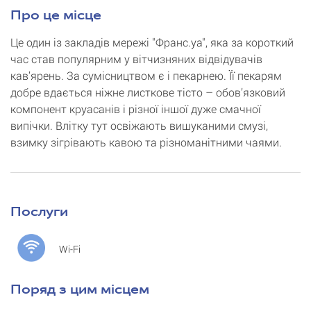
Про це місце
Це один із закладів мережі "Франс.уа", яка за короткий
час став популярним у вітчизняних відвідувачів
кав’ярень. За сумісництвом є і пекарнею. Її пекарям
добре вдається ніжне листкове тісто – обов’язковий
компонент круасанів і різної іншої дуже смачної
випічки. Влітку тут освіжають вишуканими смузі,
взимку зігрівають кавою та різноманітними чаями.
Послуги
Wi-Fi
Поряд з цим місцем