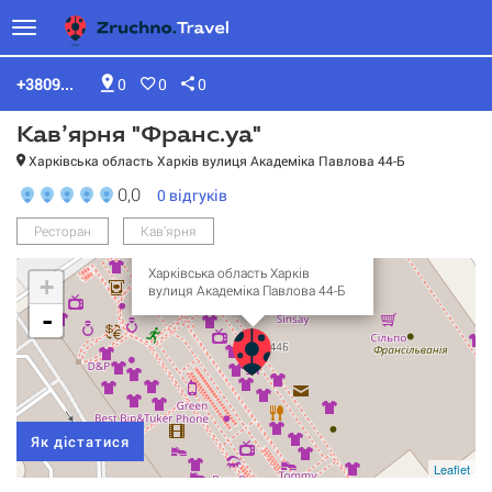
+3809...
0
0
0
Кав’ярня "Франс.уа"
Харківська область Харків вулиця Академіка Павлова 44-Б
0,0
0
відгуків
Ресторан
Кав’ярня
Кав’ярня "Франс.уа"
Харківська область Харків
+
вулиця Академіка Павлова 44-Б
-
Як дістатися
Leaflet