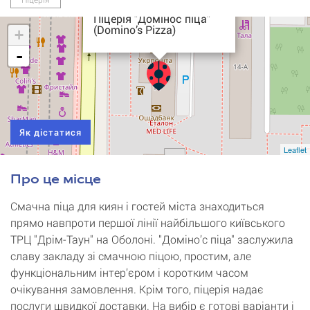
Піцерія "Домінос піца"
(Domino’s Pizza)
+
-
Як дістатися
Leaflet
Про це місце
Смачна піца для киян і гостей міста знаходиться
прямо навпроти першої лінії найбільшого київського
ТРЦ "Дрім-Таун" на Оболоні. "Доміно’с піца" заслужила
славу закладу зі смачною піцою, простим, але
функціональним інтер’єром і коротким часом
очікування замовлення. Крім того, піцерія надає
послуги швидкої доставки. На вибір є готові варіанти і