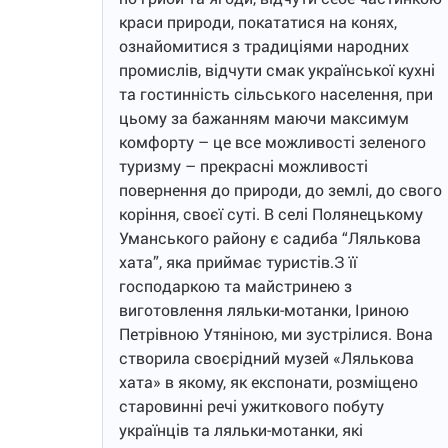
краси природи, покататися на конях,
ознайомитися з традиціями народних
промислів, відчути смак української кухні
та гостинність сільського населення, при
цьому за бажанням маючи максимум
комфорту – це все можливості зеленого
туризму – прекрасні можливості
повернення до природи, до землі, до свого
коріння, своєї суті. В селі Полянецькому
Уманського району є садиба “Лялькова
хата”, яка приймає туристів.З її
господаркою та майстринею з
виготовлення ляльки-мотанки, Іриною
Петрівною Утяніною, ми зустрілися. Вона
створила своєрідний музей «Лялькова
хата» в якому, як експонати, розміщено
старовинні речі ужиткового побуту
українців та ляльки-мотанки, які