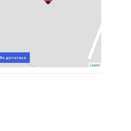
Як дістатися
Leaflet