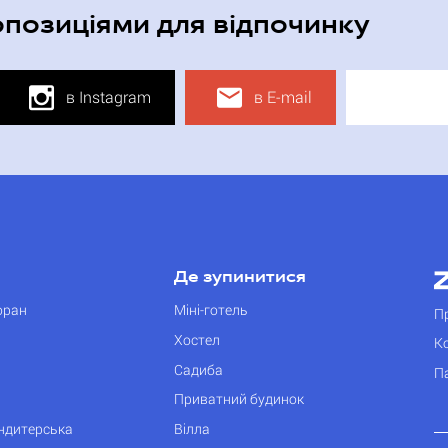
опозиціями для відпочинку
в Instagram
в E-mail
Де зупинитися
оран
Міні-готель
П
Хостел
К
Садиба
П
Приватний будинок
ондитерська
Вілла