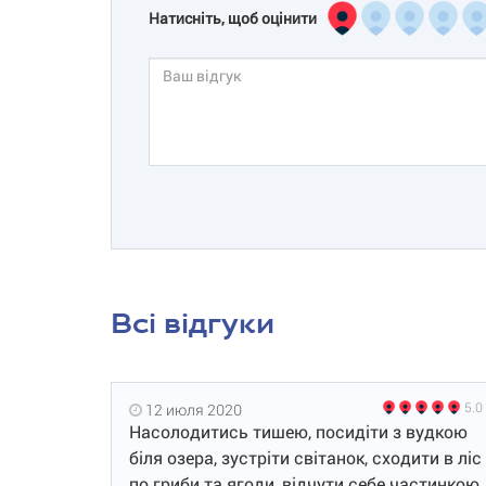
Натисніть, щоб оцінити
Всі відгуки
5.0
12 июля 2020
Насолодитись тишею, посидіти з вудкою
біля озера, зустріти світанок, сходити в ліс
по гриби та ягоди, відчути себе частинкою