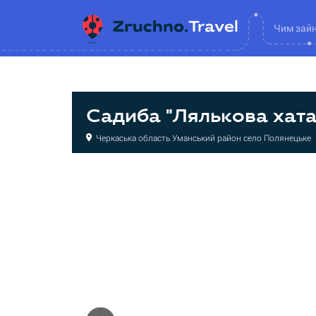
Чим зай
Садиба "Лялькова хата
Черкаська область Уманський район село Полянецьке
Садиба
Садиба
Садиба
Садиба