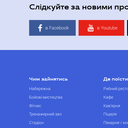
Слідкуйте за новими пр
в Facebook
в Youtube
Чим зайнятись
Де поїсти
Набережна
Рибний рест
Бойові мистецтва
Кафе
Фітнес
Кав’ярня
Тренажерний зал
Піцерія
Стадіон
Пекарня / к