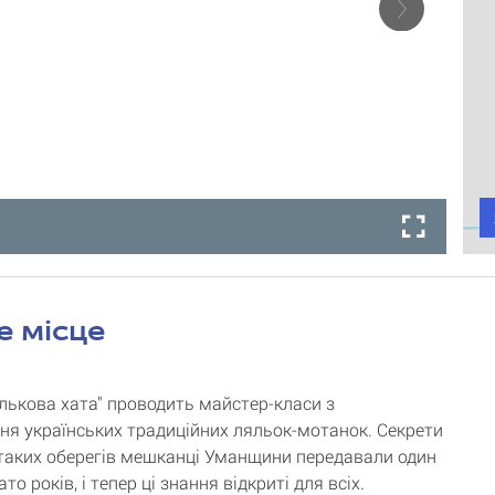
е місце
лькова хата" проводить майстер-класи з
ня українських традиційних ляльок-мотанок. Секрети
таких оберегів мешканці Уманщини передавали один
то років, і тепер ці знання відкриті для всіх.