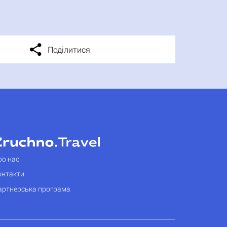
Поділитися
ро нас
онтакти
артнерська програма