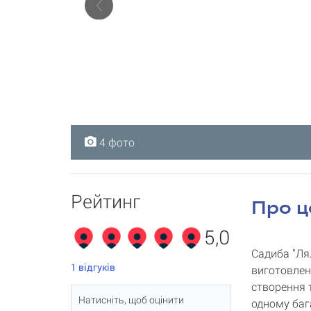
4 фото
4 фото
4 фото
4 фото
Рейтинг
Про ц
5,0
Садиба "Ля
1
відгуків
виготовлен
створення 
Натисніть, щоб оцінити
одному бага