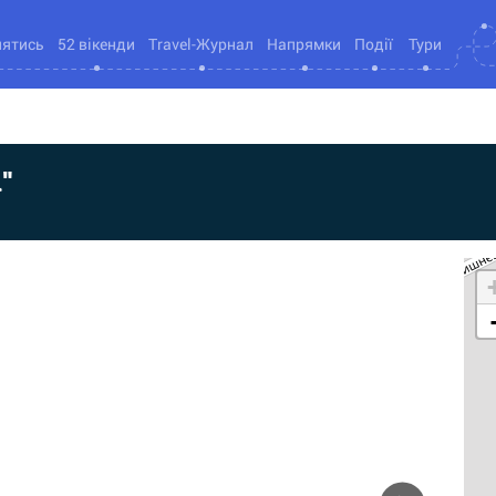
нятись
52 вікенди
Travel-Журнал
Напрямки
Події
Тури
"