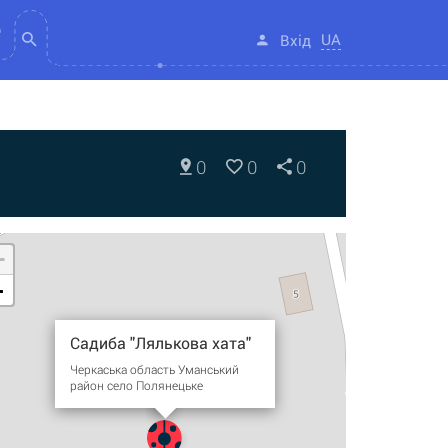
UA
Вхід
0
0
0
+
-
Садиба "Лялькова хата"
Черкаська область Уманський
район село Полянецьке