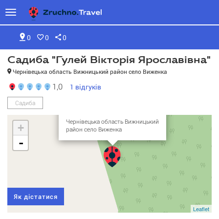
0
0
0
Садиба "Гулей Вікторія Ярославівна"
Чернівецька область Вижницький район село Виженка
1,0
1
відгуків
Садиба "Гулей Вікторія
Садиба
Ярославівна"
Чернівецька область Вижницький
+
район село Виженка
-
Як дістатися
Leaflet