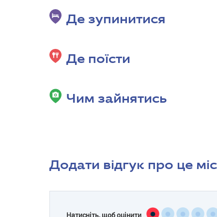
Де зупинитися
Де поїсти
Чим зайнятись
Додати відгук про це мі
Натисніть, щоб оцінити