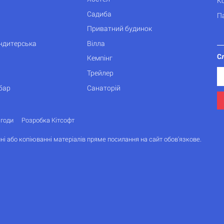
К
Садиба
П
Приватний будинок
ондитерська
Вілла
С
Кемпінг
Трейлер
бар
Санаторій
згоди
Розробка Кітсофт
ні або копіюванні матеріалів пряме посилання на сайт обов'язкове.