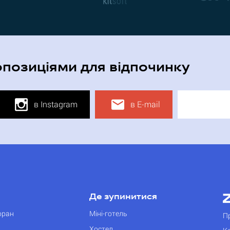
опозиціями для відпочинку
в Instagram
в E-mail
Де зупинитися
оран
Міні-готель
П
Хостел