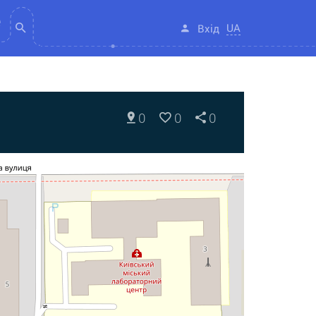
UA
Вхід
0
0
0