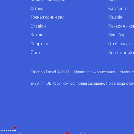
Фітнес
Кав’ярня
Тренажерний зал
Піцерія
Стадіон
Пекарня / к
Каток
Суші-бар
Спортзал
Стейк-хаус
Йога
Спортивний 
Zruchno.Travel © 2017
Правила використання
Умови 
© 2017 ТОВ «Зручно». Всі права захищені. При використан