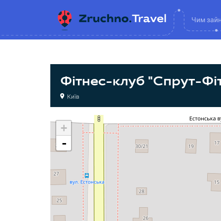
Чим зай
Фітнес-клуб "Спрут-Фі
Київ
+
-