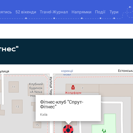
нятись
52 вікенди
Travel-Журнал
Напрямки
Події
Тури
тнес"
Фітнес-клуб "Спрут-
Фітнес"
Київ