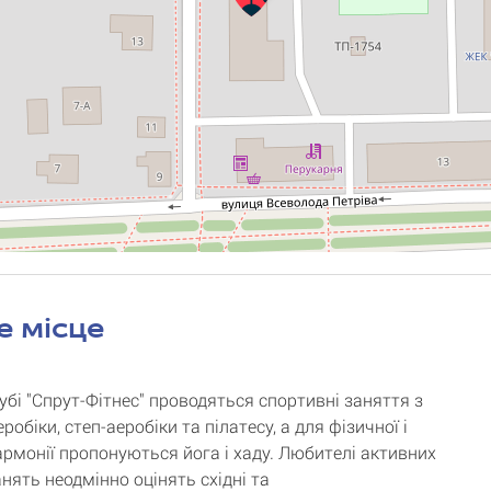
е місце
убі "Спрут-Фітнес" проводяться спортивні заняття з
еробіки, степ-аеробіки та пілатесу, а для фізичної і
армонії пропонуються йога і хаду. Любителі активних
анять неодмінно оцінять східні та