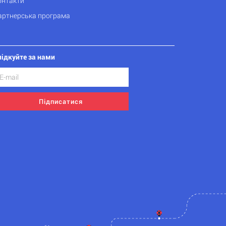
онтакти
артнерська програма
лідкуйте за нами
Підписатися