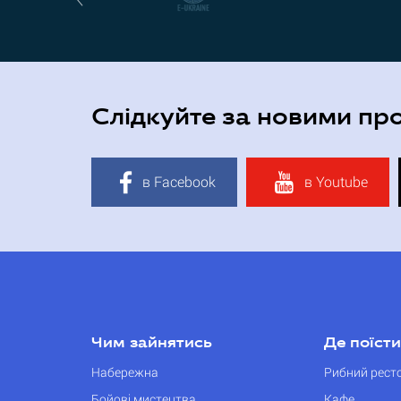
Слідкуйте за новими пр
в Facebook
в Youtube
Чим зайнятись
Де поїсти
Набережна
Рибний рест
Бойові мистецтва
Кафе