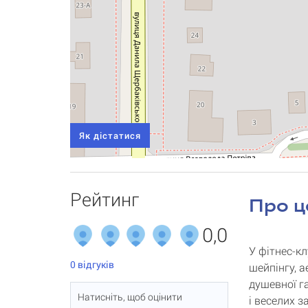
Як дістатися
Рейтинг
Про ц
0,0
У фітнес-кл
0
відгуків
шейпінгу, а
душевної г
Натисніть, щоб оцінити
і веселих з